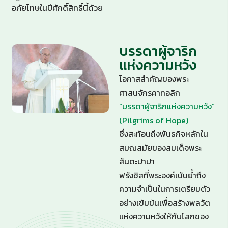
อภัยโทษในปีศักดิ์สิทธิ์นี้ด้วย
บรรดาผู้จาริก
แห่งความหวัง
โอกาสสำคัญของพระ
ศาสนจักรคาทอลิก
“บรรดาผู้จาริกแห่งความหวัง”
(Pilgrims of Hope)
ซึ่งสะท้อนถึงพันธกิจหลักใน
สมณสมัยของสมเด็จพระ
สันตะปาปา
ฟรังซิสที่พระองค์เน้นย้ำถึง
ความจำเป็นในการเตรียมตัว
อย่างเข้มข้นเพื่อสร้างพลวัต
แห่งความหวังให้กับโลกของ