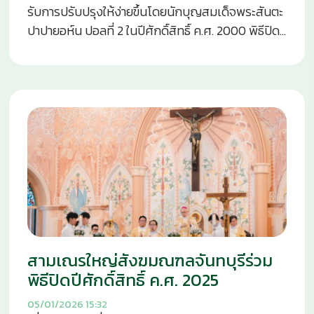
ก้าวเดินไปด้วยกันในจิตตารมณ์แห่งปีศักดิ์สิทธิ์ 2025
รับการปรับปรุงให้ง่ายขึ้นโดยนักบุญสมเด็จพระสันตะ
แหล่งที่มา :
ปาปายอห์น ปอลที่ 2 ในปีศักดิ์สิทธิ์ ค.ศ. 2000 พิธีปิด
https://www.facebook.com/share/p/17yLvX77UU/
ประตูศักดิ์สิทธิ์ประกอบด้วยสองส่วนสำคัญ ได้แก่ ใน
วันสมโภชพระเยซูคริสตเจ้าทรงสำแดงพระองค์ วัน
อังคารที่ 6 มกราคม ค.ศ. 2026 สมเด็จพระสันตะปาปา
เลโอที่ 14 จะทรงปิดประตูศักดิ์สิทธิ์ของพระมหาวิหาร
นักบุญเปโตร ซึ่งเป็นประตูศักดิ์สิทธิ์บานสุดท้ายที่ยัง
เปิดอยู่ในบรรดามหาวิหารของพระสันตะปาปา ณ กรุง
โรม การปิดประตูครั้งนี้ถือเป็นการสิ้นสุดปีศักดิ์สิทธิ์ยู
บีลี 2025 อย่างเป็นทางการ ซึ่งเริ่มต้นมาตั้งแต่วันที่
24 ธันวาคม ค.ศ. 2024 พิธีปิดบานประตูศักดิ์สิทธิ์ พิธี
จะเริ่มต้นเวลา 09.30 น. โดยสมเด็จพระสันตะปาปาจะ
ทรงสวดภาวนาขอบพระคุณสำหรับพระพรแห่งปีศักดิ์
สามเณรใหญ่สังฆมณฑลจันทบุรีร่วม
สิทธิ์ยูบีลี บทภาวนาที่กำหนดไว้ในพิธีระบุว่า “ประตู
ศักดิ์สิทธิ์นี้ปิดอยู่ แต่ประตูแห่งพระเมตตาของ
พิธีปิดปีศักดิ์สิทธิ์ ค.ศ. 2025
พระองค์ไม่ได้ปิด” พร้อมคำวิงวอนให้ “ขุมทรัพย์แห่ง
05/01/2026
15:32