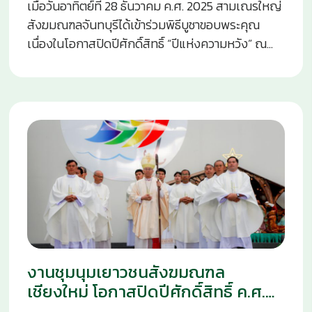
พระคุณของพระเจ้าเปิดอยู่เสมอ เพื่อว่าเมื่อสิ้นสุดการ
เมื่อวันอาทิตย์ที่ 28 ธันวาคม ค.ศ. 2025 สามเณรใหญ่
เดินทางบนโลกนี้ เราจะสามารถเคาะประตูบ้านของ
สังฆมณฑลจันทบุรีได้เข้าร่วมพิธีบูชาขอบพระคุณ
พระองค์ด้วยความมั่นใจ และเพลิดเพลินกับผลไม้จาก
เนื่องในโอกาสปิดปีศักดิ์สิทธิ์ “ปีแห่งความหวัง” ณ
ต้นไม้แห่งชีวิต” ขณะบทสวด “โอ คลาวิส ดาวิด” (O
อาสนวิหารพระนางมารีอาปฏิสนธินิรมล จังหวัด
clavis
จันทบุรี ในพิธีครั้งนี้ สามเณรใหญ่ได้มีส่วนร่วมช่วยใน
พิธีกรรมอย่างสง่างามและสมศักดิ์สิทธิ์ ร่วมกับบรรดา
พระสงฆ์ นักบวช และพี่น้องคริสตชนที่มาร่วมภาวนา
และโมทนาคุณพระเจ้า บรรยากาศเต็มไปด้วยความ
ศรัทธา ความหวัง และความยินดีที่สะท้อนถึงจิตตา
รมณ์ของปีศักดิ์สิทธิ์ การมีส่วนร่วมของสามเณรใหญ่
ในพิธีครั้งนี้ไม่เพียงเป็นการร่วมภาวนา แต่ยังเป็นการ
แสดงถึงความพร้อมและความตั้งใจในการรับใช้พระ
ศาสนจักรในอนาคต พร้อมทั้งเป็นพลังแห่งความหวัง
ที่สืบต่อจากรุ่นสู่รุ่น พิธีบูชาขอบพระคุณโอกาสปิดปี
งานชุมนุมเยาวชนสังฆมณฑล
ศักดิ์สิทธิ์ ค.ศ. 2025 ณ อาสนวิหารพระนางมารีอา
ปฏิสนธินิรมล จันทบุรี จึงเป็นทั้งการสรุปจิตตารมณ์
เชียงใหม่ โอกาสปิดปีศักดิ์สิทธิ์ ค.ศ.
แห่งปีศักดิ์สิทธิ์ และการตอกย้ำความเป็นหนึ่งเดียว
2025