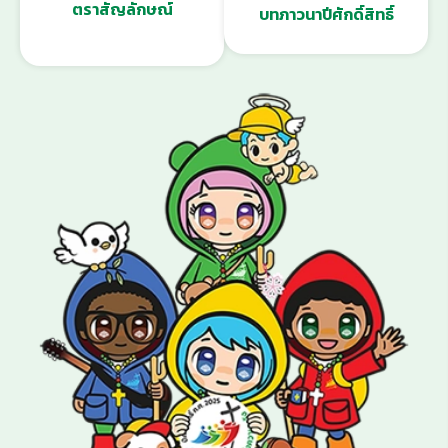
ตราสัญลักษณ์
บทภาวนาปีศักดิ์สิทธิ์