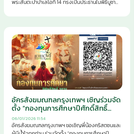
พระสันตะปาปาเลโอที่ 14 ทรงเป็นประธานในพิธีบูชา
ขอบพระคุณ ณ พระมหาวิหารนักบุญเปโตร กรุงโรม
โดยมีสัตบุรุษเข้าร่วมประมาณ 5,800 คน พระองค์ได้
ทรงปิดประตูศักดิ์สิทธิ์บานสุดท้ายของมหาวิหาร ซึ่ง
เป็นการสิ้นสุดอย่างเป็นทางการของปีศักดิ์สิทธิ์ยูบีลี
แห่งความหวังที่เริ่มต้นมาตั้งแต่วันที่ 24 ธันวาคม ค.ศ.
2024 การปิดประตูศักดิ์สิทธิ์ครั้งนี้เป็นสัญลักษณ์
ของการสิ้นสุดช่วงเวลาหลายเดือนที่ผู้แสวงบุญนับไม่
ถ้วนได้ก้าวผ่านธรณีประตูแห่งพระเมตตา เพื่อเดิน
ทางไปสู่สิ่งที่พระสันตะปาปาทรงเรียกว่า “เยรูซาเล็ม
ใหม่ เมืองที่มีประตูเปิดอยู่เสมอ” โหราจารย์และ
กษัตริย์เฮโรด ในบทเทศน์ พระสันตะปาปาทรง
อัครสังฆมณฑลกรุงเทพฯ เชิญร่วมจัด
ไตร่ตรองพระวรสารนักบุญมัทธิว โดยเน้นถึงความปีติ
ยินดีของโหราจารย์และความหวาดกลัวของกษัตริย์เฮ
ตั้ง “กองทุนการศึกษาปีศักดิ์สิทธิ์
โรด พระองค์ทรงชี้ให้เห็นว่า พระคัมภีร์ไม่เคยปกปิด
2025”
06/01/2026
11:54
ความตึงเครียดที่เกิดขึ้นพร้อมกับการสำแดงพระเจ้า
อัครสังฆมณฑลกรุงเทพฯ ขอเชิญพี่น้องคริสตชนและ
ซึ่งมักมาพร้อมทั้งความปีติและความหวาดกลัว การ
ผู้มีน้ำใจทุกท่าน ร่วมจัดตั้ง “กองทุนการศึกษาปี