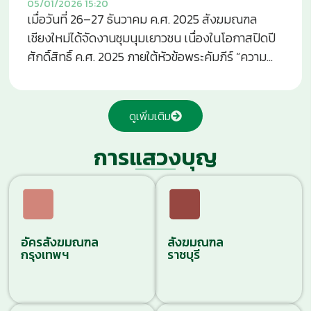
05/01/2026
15:20
ของพระศาสนจักรในความเชื่อ ความรัก และความหวัง
เมื่อวันที่ 26–27 ธันวาคม ค.ศ. 2025 สังฆมณฑล
ในพระคริสตเจ้า แหล่งที่มา :
เชียงใหม่ได้จัดงานชุมนุมเยาวชน เนื่องในโอกาสปิดปี
https://www.facebook.com/share/p/1WRga4fhyg/
ศักดิ์สิทธิ์ ค.ศ. 2025 ภายใต้หัวข้อพระคัมภีร์ “ความ
หวังนี้ไม่ทำให้เราผิดหวัง” (โรม 5:5) โดยมีเยาวชน
ตัวแทนจำนวน 280 คนจากทั้ง 4 เขตมารวมตัวกัน ณ
โรงเรียนมงฟอร์ตวิทยาลัย แผนกประถม เพื่อร่วม
ดูเพิ่มเติม
แบ่งปันประสบการณ์และฉลองการจาริกแห่งความ
หวังตลอดปีศักดิ์สิทธิ์ ตลอดหนึ่งปีที่ผ่านมา เยาวชนใน
การแสวงบุญ
แต่ละเขตได้ร่วมกิจกรรมภาวนาและการจาริกในรูป
แบบต่าง ๆ เพื่อเสริมสร้างความเชื่อ ความศรัทธา และ
พลังแห่งความรักในชุมชนของตนเอง การชุมนุมครั้งนี้
จึงเป็นการรวบรวมผลแห่งพระพรและประสบการณ์ที่
อัครสังฆมณฑล
สังฆมณฑล
มีความหมาย พร้อมทั้งร่วมฉลองปิดปีศักดิ์สิทธิ์ร่วม
กรุงเทพฯ
ราชบุรี
กัน กิจกรรมสำคัญในงาน ได้แก่ การออกไปจาริก
เยี่ยมเยียนและแบ่งปันความสุขด้วยเสียงเพลง
คริสต์มาสในสถานที่ต่าง ๆ เช่น มูลนิธิสิริวัฒนา เชส