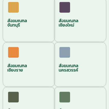
เชียร์ ในพระบรมราชินูปถัมภ์, บ้านธรรมปกรณ์ผู้สูง
อายุ, โรงเรียนสอนคนตาบอดภาคเหนือ, สถาบันผู้สูง
อายุแมคเคน, บ้านสัตบุรุษผู้สูงอายุ อาสนวิหาร
สังฆมณฑล
สังฆมณฑล
พระหฤทัย และบ้านซิสเตอร์ยาย คณะอุร์สุลิน ภายหลัง
จันทบุรี
เชียงใหม่
คุณพ่อทินกร จิตตาธิการแผนกเยาวชน ได้สรุปภาพ
รวมและความหมายของปีศักดิ์สิทธิ์ พร้อมทั้งประเมิน
ผลกิจกรรม
สังฆมณฑล
สังฆมณฑล
เชียงราย
นครสวรรค์