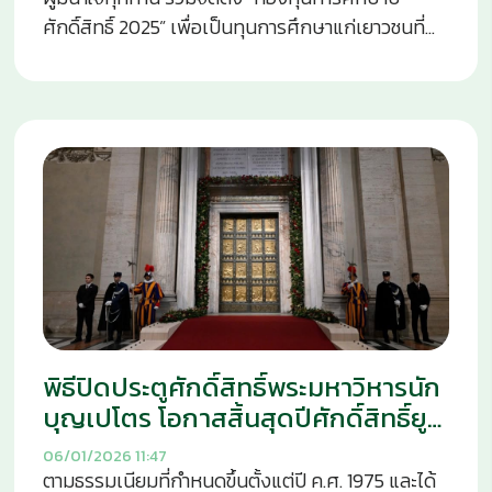
ปรากฏของพระเจ้าเป็นจุดเริ่มต้นของความหวัง และ
ศักดิ์สิทธิ์ 2025” เพื่อเป็นทุนการศึกษาแก่เยาวชนที่
เป็นการยุติความเฉื่อยชาที่ทำให้ผู้คนคิดว่า “ไม่มีอะไร
ยากจน ให้มีโอกาสเรียนจบสายอาชีพและสามารถ
ใหม่ภายใต้ดวงอาทิตย์” แต่แท้จริงแล้ว “สิ่งใหม่กำลัง
ประกอบอาชีพเลี้ยงดูตนเองและครอบครัวได้อย่าง
เริ่มต้นขึ้น” พระองค์ทรงเตือนว่า แม้กรุงเยรูซาเล็มจะ
มั่นคง กองทุนนี้ถือเป็นกิจกรรมสำคัญในโอกาสปี
คุ้นเคยกับการเปิดเผยของพระเจ้า แต่กลับวุ่นวายกับ
ศักดิ์สิทธิ์ 2025 “บรรดาผู้จาริกแห่งความหวัง”
การค้นหาของโหราจารย์ ผู้ที่คิดว่าตนเองมีคำตอบ
เนื่องจากการศึกษาของผู้รับทุนในระดับ
ทั้งหมด แต่สูญเสียความสามารถในการตั้งคำถามและ
ประกาศนียบัตรวิชาชีพ (ปวช.) ประกาศนียบัตรวิชาชีพ
ปลูกฝังความปรารถนา การแสวงหาของผู้คนใน
ชั้นสูง (ปวส.) หรือในรูปแบบอื่น ๆ ต้องใช้ระยะเวลา
ปัจจุบัน พระสันตะปาปาทรงเชื่อมโยงโอกาสปี
หลายปีและต้องอาศัยเงินทุนจำนวนมากอย่างต่อเนื่อง
ศักดิ์สิทธิ์กับการแสวงหาทางจิตวิญญาณของชายและ
การรณรงค์เพื่อรับบริจาคเข้ากองทุนจึงมีลักษณะ
หญิงในยุคปัจจุบัน โดยทรงกล่าวว่า “โหราจารย์ยังคง
เป็นการดำเนินงานต่อเนื่องโดยไม่มีกำหนดสิ้นสุด
มีอยู่ทุกวันนี้” พวกเขาคือผู้ที่รู้สึกถึงความจำเป็นที่จะ
เพื่อให้เยาวชนได้รับการสนับสนุนอย่างยั่งยืน ช่อง
ต้องออกเดินทางและค้นหาความจริง แม้โลกจะเต็มไป
พิธีปิดประตูศักดิ์สิทธิ์พระมหาวิหารนัก
ทางการบริจาค การจัดตั้งกองทุนนี้เป็นการแสดงออก
ด้วยความเสี่ยงและความไม่แน่นอน พระวรสารจึง
ถึงความรักและความหวังที่คริสตชนร่วมกันแบ่งปัน
บุญเปโตร โอกาสสิ้นสุดปีศักดิ์สิทธิ์ยูบี
เรียกร้องให้พระศาสนจักรอย่ากลัวต่อการเคลื่อนไหว
แก่เยาวชนผู้ด้อยโอกาส เพื่อให้พวกเขาได้ก้าวเดินไปสู่
ลี 2025
06/01/2026
11:47
ของมนุษยชาติ
อนาคตที่มั่นคงและมีศักดิ์ศรี พร้อมกันนี้ยังเป็นการ
ตามธรรมเนียมที่กำหนดขึ้นตั้งแต่ปี ค.ศ. 1975 และได้