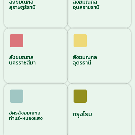
สังฆมณฑล
สังฆมณฑล
สุราษฎร์ธานี
อุบลราชธานี
สังฆมณฑล
สังฆมณฑล
นครราชสีมา
อุดรธานี
อัครสังฆมณฑล
กรุงโรม
ท่าแร่-หนองแสง