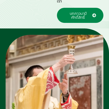
เรา
บทภาวนาปี
ศักดิ์สิทธิ์