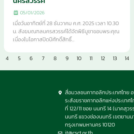
นครสวรรค์
05/01/2026
เมื่อวันอาทิตย์ที่ 28 ธันวาคม ค.ศ. 2025 เวลา 10.30
น. สังฆมณฑลนครสวรรค์ได้จัดพิธีบูชาขอบพระคุณ
เนื่องในโอกาสปิดปีศักดิ์สิทธิ์...
4
5
6
7
8
9
10
11
12
13
14
สื่อมวลชนคาทอลิกประเทศไทย 
ระสังฆราชคาทอลิกแห่งประเทศไทย
ที่ 122/11 ซอย นนทรี 14 (นาคสุ
นนทรี แขวงช่องนนทรี เขตยานน
กรุงเทพมหานคร 10120
it@csct.or.th