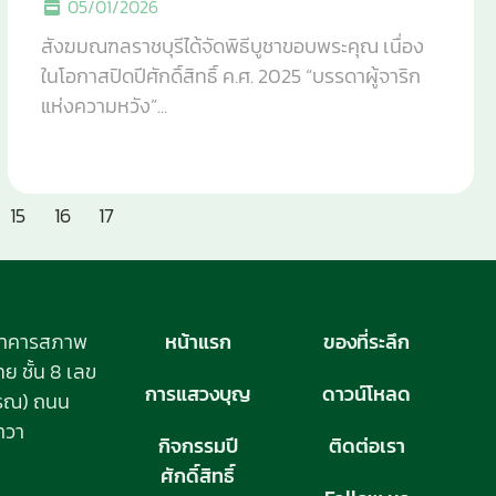
05/01/2026
สังฆมณฑลราชบุรีได้จัดพิธีบูชาขอบพระคุณ เนื่อง
ในโอกาสปิดปีศักดิ์สิทธิ์ ค.ศ. 2025 “บรรดาผู้จาริก
แห่งความหวัง”...
15
16
17
อาคารสภาพ
หน้าแรก
ของที่ระลึก
 ชั้น 8 เลข
การแสวงบุญ
ดาวน์โหลด
วรรณ) ถนน
าวา
กิจกรรมปี
ติดต่อเรา
ศักดิ์สิทธิ์