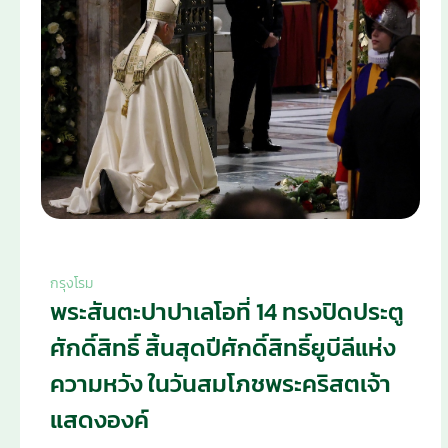
กรุงโรม
พระสันตะปาปาเลโอที่ 14 ทรงปิดประตู
ศักดิ์สิทธิ์ สิ้นสุดปีศักดิ์สิทธิ์ยูบีลีแห่ง
ความหวัง ในวันสมโภชพระคริสตเจ้า
แสดงองค์