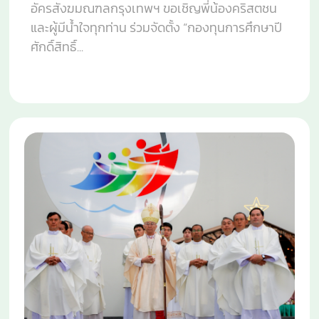
อัครสังฆมณฑลกรุงเทพฯ ขอเชิญพี่น้องคริสตชน
และผู้มีน้ำใจทุกท่าน ร่วมจัดตั้ง “กองทุนการศึกษาปี
ศักดิ์สิทธิ์...