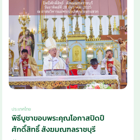
ประเทศไทย
พิธีบูชาขอบพระคุณโอกาสปิดปี
ศักดิ์สิทธิ์ สังฆมณฑลราชบุรี