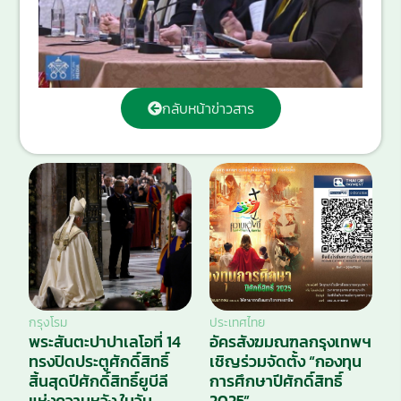
กลับหน้าข่าวสาร
กรุงโรม
ประเทศไทย
พระสันตะปาปาเลโอที่ 14
อัครสังฆมณฑลกรุงเทพฯ
ทรงปิดประตูศักดิ์สิทธิ์
เชิญร่วมจัดตั้ง “กองทุน
สิ้นสุดปีศักดิ์สิทธิ์ยูบีลี
การศึกษาปีศักดิ์สิทธิ์
แห่งความหวัง ในวัน
2025”