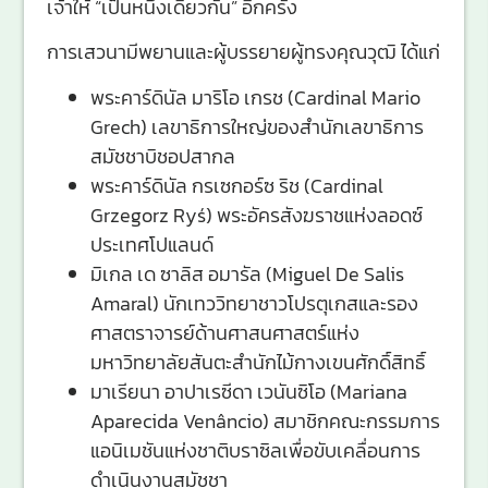
เจ้าให้ “เป็นหนึ่งเดียวกัน” อีกครั้ง
การเสวนามีพยานและผู้บรรยายผู้ทรงคุณวุฒิ ได้แก่
พระคาร์ดินัล มาริโอ เกรช (Cardinal Mario
Grech) เลขาธิการใหญ่ของสำนักเลขาธิการ
สมัชชาบิชอปสากล
พระคาร์ดินัล กรเซกอร์ซ ริช (Cardinal
Grzegorz Ryś) พระอัครสังฆราชแห่งลอดซ์
ประเทศโปแลนด์
มิเกล เด ซาลิส อมารัล (Miguel De Salis
Amaral) นักเทววิทยาชาวโปรตุเกสและรอง
ศาสตราจารย์ด้านศาสนศาสตร์แห่ง
มหาวิทยาลัยสันตะสำนักไม้กางเขนศักดิ์สิทธิ์
มาเรียนา อาปาเรซีดา เวนันซิโอ (Mariana
Aparecida Venâncio) สมาชิกคณะกรรมการ
แอนิเมชันแห่งชาติบราซิลเพื่อขับเคลื่อนการ
ดำเนินงานสมัชชา