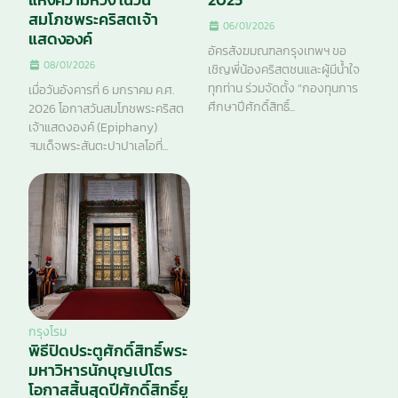
สมโภชพระคริสตเจ้า
06/01/2026
แสดงองค์
อัครสังฆมณฑลกรุงเทพฯ ขอ
08/01/2026
เชิญพี่น้องคริสตชนและผู้มีน้ำใจ
ทุกท่าน ร่วมจัดตั้ง “กองทุนการ
เมื่อวันอังคารที่ 6 มกราคม ค.ศ.
ศึกษาปีศักดิ์สิทธิ์...
2026 โอกาสวันสมโภชพระคริสต
เจ้าแสดงองค์ (Epiphany)
สมเด็จพระสันตะปาปาเลโอที่...
กรุงโรม
พิธีปิดประตูศักดิ์สิทธิ์พระ
มหาวิหารนักบุญเปโตร
โอกาสสิ้นสุดปีศักดิ์สิทธิ์ยู