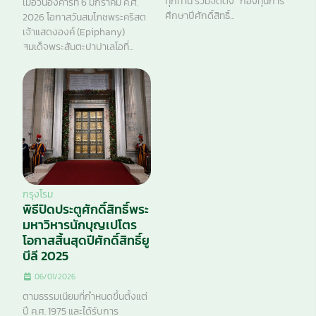
ทุกท่าน ร่วมจัดตั้ง “กองทุนการ
เมื่อวันอังคารที่ 6 มกราคม ค.ศ.
ศึกษาปีศักดิ์สิทธิ์...
2026 โอกาสวันสมโภชพระคริสต
เจ้าแสดงองค์ (Epiphany)
สมเด็จพระสันตะปาปาเลโอที่...
กรุงโรม
พิธีปิดประตูศักดิ์สิทธิ์พระ
มหาวิหารนักบุญเปโตร
โอกาสสิ้นสุดปีศักดิ์สิทธิ์ยู
บีลี 2025
06/01/2026
ตามธรรมเนียมที่กำหนดขึ้นตั้งแต่
ปี ค.ศ. 1975 และได้รับการ