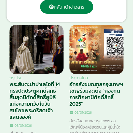
กลับหน้าข่าวสาร
กรุงโรม
ประเทศไทย
พระสันตะปาปาเลโอที่ 14
อัครสังฆมณฑลกรุงเทพฯ
ทรงปิดประตูศักดิ์สิทธิ์
เชิญร่วมจัดตั้ง “กองทุน
สิ้นสุดปีศักดิ์สิทธิ์ยูบีลี
การศึกษาปีศักดิ์สิทธิ์
แห่งความหวัง ในวัน
2025”
สมโภชพระคริสตเจ้า
06/01/2026
แสดงองค์
อัครสังฆมณฑลกรุงเทพฯ ขอ
08/01/2026
เชิญพี่น้องคริสตชนและผู้มีน้ำใจ