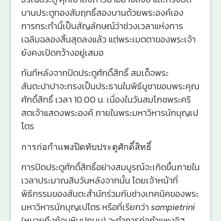
บานประตูทองสัมฤทธิ์สองบานด้วยพระองค์เอง
การกระทำนี้เป็นสัญลักษณ์ว่าช่วงเวลาแห่งการ
เฉลิมฉลองสิ้นสุดลงแล้ว แต่พระเมตตาของพระเจ้า
ยังคงเปิดกว้างอยู่เสมอ
ทันทีหลังจากปิดประตูศักดิ์สิทธิ์ สมเด็จพระ
สันตะปาปาจะทรงเป็นประธานในพิธีบูชาขอบพระคุณ
ศักดิ์สิทธิ์ เวลา 10.00 น. เนื่องในวันสมโภชพระคริ
สตเจ้าแสดงพระองค์ ภายในพระมหาวิหารนักบุญเป
โตร
การก่อกำแพงปิดทับประตูศักดิ์สิทธิ์
การปิดประตูศักดิ์สิทธิ์อย่างสมบูรณ์จะเกิดขึ้นภายใน
เวลาประมาณสิบวันหลังจากนั้น โดยเจ้าหน้าที่
พิธีกรรมของสันตะสำนักร่วมกับช่างเทคนิคของพระ
มหาวิหารนักบุญเปโตร หรือที่เรียกว่า
sampietrini
(หมายถึงก้อนหินปูถนน) จะทำการก่อกำแพงอิฐ