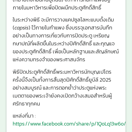
ภายในมหาวิหารเพื่อปิดผนึกประตูศักดิ์สิทธิ์
ในระหว่างพิธี จะมีการวางแคปซูลโลหะแบบดั้งเดิม
(
capsis
) ไว้ภายในกำแพง ซึ่งบรรจุเอกสารบันทึก
อย่างเป็นทางการเกี่ยวกับการปิดประตู เหรียญ
กษาปณ์ที่ผลิตขึ้นในระหว่างปีศักดิ์สิทธิ์ และกุญแจ
ของประตูศักดิ์สิทธิ์ เพื่อเป็นหลักฐานและสัญลักษณ์
แห่งความทรงจำของพระศาสนจักร
พิธีปิดประตูศักดิ์สิทธิ์พระมหาวิหารนักบุญเปโตร
ครั้งนี้จึงเป็นทั้งการสิ้นสุดปีศักดิ์สิทธิ์ยูบีลี 2025
อย่างสมบูรณ์ และการตอกย้ำว่าประตูแห่งพระ
เมตตาของพระเจ้ายังคงเปิดกว้างเสมอสำหรับผู้
ศรัทธาทุกคน
แหล่งที่มา :
https://www.facebook.com/share/p/1QoLq13w6o/