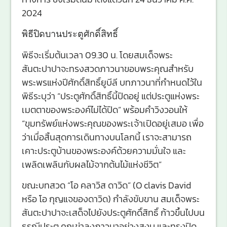
2024
พิธีปิดบานประตูศักดิ์สิทธิ์
พิธีจะเริ่มต้นเวลา 09.30 น. โดยสมเด็จพระ
สันตะปาปาจะทรงสวดภาวนาขอบพระคุณสำหรับ
พระพรแห่งปีศักดิ์สิทธิ์ยูบีลี บทภาวนาที่กำหนดไว้ใน
พิธีระบุว่า “ประตูศักดิ์สิทธิ์นี้ปิดอยู่ แต่ประตูแห่งพระ
เมตตาของพระองค์ไม่ได้ปิด” พร้อมคำวิงวอนให้
“ขุมทรัพย์แห่งพระคุณของพระเจ้าเปิดอยู่เสมอ เพื่อ
ว่าเมื่อสิ้นสุดการเดินทางบนโลกนี้ เราจะสามารถ
เคาะประตูบ้านของพระองค์ด้วยความมั่นใจ และ
เพลิดเพลินกับผลไม้จากต้นไม้แห่งชีวิต”
ขณะบทสวด “โอ คลาวิส ดาวิด” (O clavis David
หรือ โอ กุญแจของดาวิด) กำลังขับขาน สมเด็จพระ
สันตะปาปาจะเสด็จไปยังประตูศักดิ์สิทธิ์ ก้าวขึ้นไปบน
ธรณีประตู คุกเข่าลงภาวนาอย่างสงบ และทรงปิด