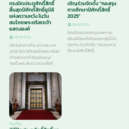
ทรงปิดประตูศักดิ์สิทธิ์
เชิญร่วมจัดตั้ง “กองทุน
สิ้นสุดปีศักดิ์สิทธิ์ยูบีลี
การศึกษาปีศักดิ์สิทธิ์
แห่งความหวัง ในวัน
2025”
สมโภชพระคริสตเจ้า
06/01/2026
แสดงองค์
อัครสังฆมณฑลกรุงเทพฯ ขอ
08/01/2026
เชิญพี่น้องคริสตชนและผู้มีน้ำใจ
ทุกท่าน ร่วมจัดตั้ง “กองทุนการ
เมื่อวันอังคารที่ 6 มกราคม ค.ศ.
ศึกษาปีศักดิ์สิทธิ์...
2026 โอกาสวันสมโภชพระคริสต
เจ้าแสดงองค์ (Epiphany)
สมเด็จพระสันตะปาปาเลโอที่...
กรุงโรม