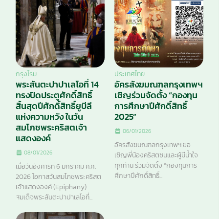
กรุงโรม
ประเทศไทย
พระสันตะปาปาเลโอที่ 14
อัครสังฆมณฑลกรุงเทพฯ
ทรงปิดประตูศักดิ์สิทธิ์
เชิญร่วมจัดตั้ง “กองทุน
สิ้นสุดปีศักดิ์สิทธิ์ยูบีลี
การศึกษาปีศักดิ์สิทธิ์
แห่งความหวัง ในวัน
2025”
สมโภชพระคริสตเจ้า
06/01/2026
แสดงองค์
อัครสังฆมณฑลกรุงเทพฯ ขอ
08/01/2026
เชิญพี่น้องคริสตชนและผู้มีน้ำใจ
ทุกท่าน ร่วมจัดตั้ง “กองทุนการ
เมื่อวันอังคารที่ 6 มกราคม ค.ศ.
ศึกษาปีศักดิ์สิทธิ์...
2026 โอกาสวันสมโภชพระคริสต
เจ้าแสดงองค์ (Epiphany)
สมเด็จพระสันตะปาปาเลโอที่...