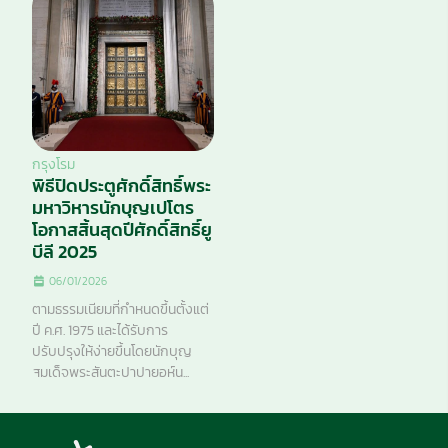
กรุงโรม
พิธีปิดประตูศักดิ์สิทธิ์พระ
มหาวิหารนักบุญเปโตร
โอกาสสิ้นสุดปีศักดิ์สิทธิ์ยู
บีลี 2025
06/01/2026
ตามธรรมเนียมที่กำหนดขึ้นตั้งแต่
ปี ค.ศ. 1975 และได้รับการ
ปรับปรุงให้ง่ายขึ้นโดยนักบุญ
สมเด็จพระสันตะปาปายอห์น...