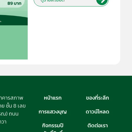
อาคารสภาพ
หน้าแรก
ของที่ระลึก
 ชั้น 8 เลข
การแสวงบุญ
ดาวน์โหลด
วรรณ) ถนน
าวา
กิจกรรมปี
ติดต่อเรา