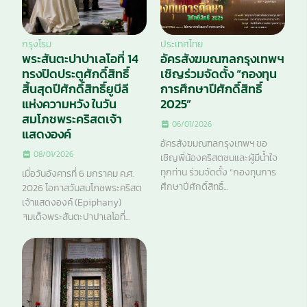
กรุงโรม
ประเทศไทย
พระสันตะปาปาเลโอที่ 14
อัครสังฆมณฑลกรุงเทพฯ
ทรงปิดประตูศักดิ์สิทธิ์
เชิญร่วมจัดตั้ง “กองทุน
สิ้นสุดปีศักดิ์สิทธิ์ยูบีลี
การศึกษาปีศักดิ์สิทธิ์
แห่งความหวัง ในวัน
2025”
สมโภชพระคริสตเจ้า
06/01/2026
แสดงองค์
อัครสังฆมณฑลกรุงเทพฯ ขอ
08/01/2026
เชิญพี่น้องคริสตชนและผู้มีน้ำใจ
ทุกท่าน ร่วมจัดตั้ง “กองทุนการ
เมื่อวันอังคารที่ 6 มกราคม ค.ศ.
ศึกษาปีศักดิ์สิทธิ์...
2026 โอกาสวันสมโภชพระคริสต
เจ้าแสดงองค์ (Epiphany)
สมเด็จพระสันตะปาปาเลโอที่...