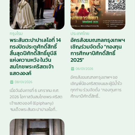
กรุงโรม
ประเทศไทย
พระสันตะปาปาเลโอที่ 14
อัครสังฆมณฑลกรุงเทพฯ
ทรงปิดประตูศักดิ์สิทธิ์
เชิญร่วมจัดตั้ง “กองทุน
สิ้นสุดปีศักดิ์สิทธิ์ยูบีลี
การศึกษาปีศักดิ์สิทธิ์
แห่งความหวัง ในวัน
2025”
สมโภชพระคริสตเจ้า
06/01/2026
แสดงองค์
อัครสังฆมณฑลกรุงเทพฯ ขอ
08/01/2026
เชิญพี่น้องคริสตชนและผู้มีน้ำใจ
ทุกท่าน ร่วมจัดตั้ง “กองทุนการ
เมื่อวันอังคารที่ 6 มกราคม ค.ศ.
ศึกษาปีศักดิ์สิทธิ์...
2026 โอกาสวันสมโภชพระคริสต
เจ้าแสดงองค์ (Epiphany)
สมเด็จพระสันตะปาปาเลโอที่...