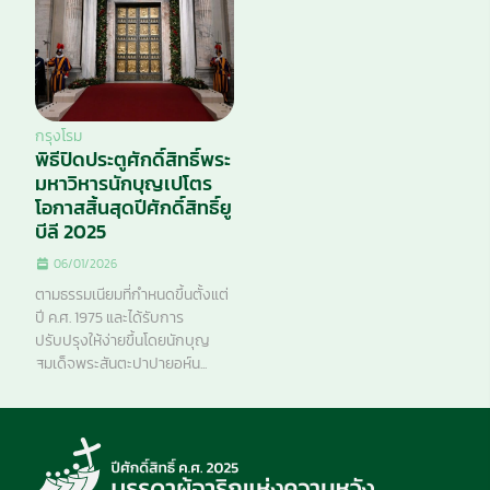
กรุงโรม
พิธีปิดประตูศักดิ์สิทธิ์พระ
มหาวิหารนักบุญเปโตร
โอกาสสิ้นสุดปีศักดิ์สิทธิ์ยู
บีลี 2025
06/01/2026
ตามธรรมเนียมที่กำหนดขึ้นตั้งแต่
ปี ค.ศ. 1975 และได้รับการ
ปรับปรุงให้ง่ายขึ้นโดยนักบุญ
สมเด็จพระสันตะปาปายอห์น...