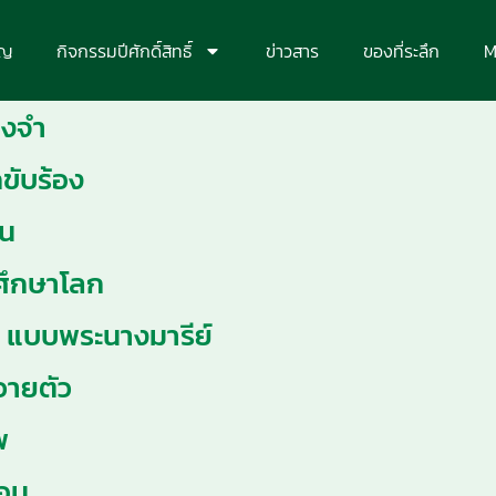
ุญ
กิจกรรมปีศักดิ์สิทธิ์
ข่าวสาร
ของที่ระลึก
M
จองจำ
กขับร้อง
จน
รศึกษาโลก
ิต แบบพระนางมารีย์
ถวายตัว
พ
สอน