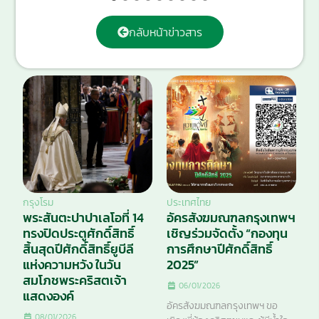
กลับหน้าข่าวสาร
กรุงโรม
ประเทศไทย
พระสันตะปาปาเลโอที่ 14
อัครสังฆมณฑลกรุงเทพฯ
ทรงปิดประตูศักดิ์สิทธิ์
เชิญร่วมจัดตั้ง “กองทุน
สิ้นสุดปีศักดิ์สิทธิ์ยูบีลี
การศึกษาปีศักดิ์สิทธิ์
แห่งความหวัง ในวัน
2025”
สมโภชพระคริสตเจ้า
06/01/2026
แสดงองค์
อัครสังฆมณฑลกรุงเทพฯ ขอ
08/01/2026