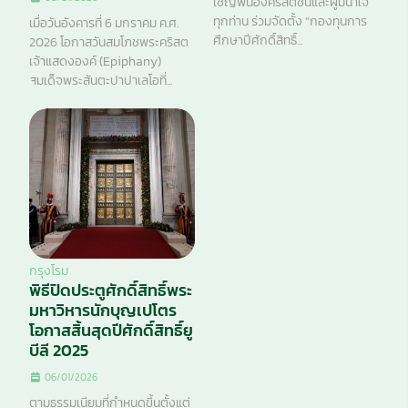
เชิญพี่น้องคริสตชนและผู้มีน้ำใจ
ทุกท่าน ร่วมจัดตั้ง “กองทุนการ
เมื่อวันอังคารที่ 6 มกราคม ค.ศ.
ศึกษาปีศักดิ์สิทธิ์...
2026 โอกาสวันสมโภชพระคริสต
เจ้าแสดงองค์ (Epiphany)
สมเด็จพระสันตะปาปาเลโอที่...
กรุงโรม
พิธีปิดประตูศักดิ์สิทธิ์พระ
มหาวิหารนักบุญเปโตร
โอกาสสิ้นสุดปีศักดิ์สิทธิ์ยู
บีลี 2025
06/01/2026
ตามธรรมเนียมที่กำหนดขึ้นตั้งแต่