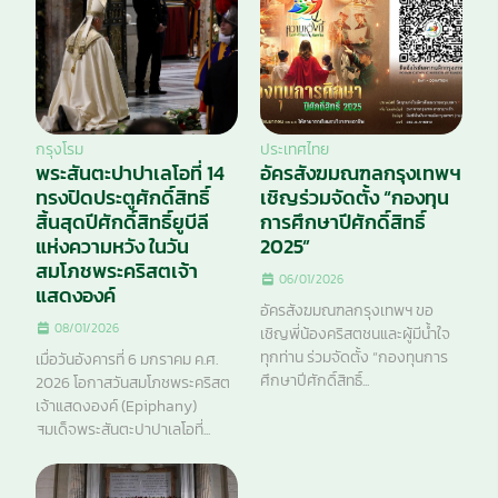
กรุงโรม
ประเทศไทย
พระสันตะปาปาเลโอที่ 14
อัครสังฆมณฑลกรุงเทพฯ
ทรงปิดประตูศักดิ์สิทธิ์
เชิญร่วมจัดตั้ง “กองทุน
สิ้นสุดปีศักดิ์สิทธิ์ยูบีลี
การศึกษาปีศักดิ์สิทธิ์
แห่งความหวัง ในวัน
2025”
สมโภชพระคริสตเจ้า
06/01/2026
แสดงองค์
อัครสังฆมณฑลกรุงเทพฯ ขอ
08/01/2026
เชิญพี่น้องคริสตชนและผู้มีน้ำใจ
ทุกท่าน ร่วมจัดตั้ง “กองทุนการ
เมื่อวันอังคารที่ 6 มกราคม ค.ศ.
ศึกษาปีศักดิ์สิทธิ์...
2026 โอกาสวันสมโภชพระคริสต
เจ้าแสดงองค์ (Epiphany)
สมเด็จพระสันตะปาปาเลโอที่...