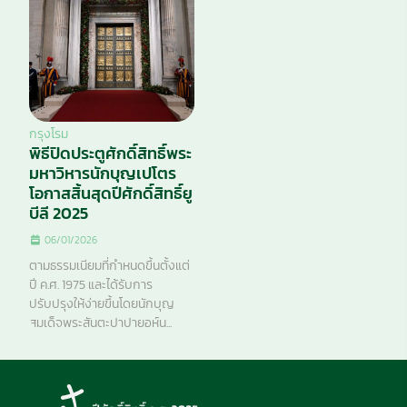
กรุงโรม
พิธีปิดประตูศักดิ์สิทธิ์พระ
มหาวิหารนักบุญเปโตร
โอกาสสิ้นสุดปีศักดิ์สิทธิ์ยู
บีลี 2025
06/01/2026
ตามธรรมเนียมที่กำหนดขึ้นตั้งแต่
ปี ค.ศ. 1975 และได้รับการ
ปรับปรุงให้ง่ายขึ้นโดยนักบุญ
สมเด็จพระสันตะปาปายอห์น...