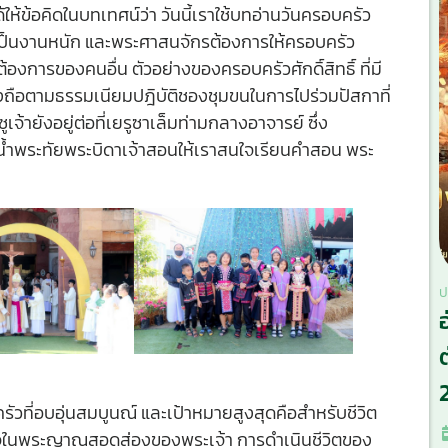
ด้ให้ข้อคิดในบทเทศน์ว่า วันนี้เราใช้บทอ่านวันครอบครัว
ครัวเป็นงานหนัก และพระศาสนจักรต้องการให้ครอบครัว
ต้องการของคนอื่น ตัวอย่างของครอบครัวศักดิ์สิทธิ์ ที่มี
งถือตามธรรมเนียมปฎิบัติชองชุมขนในการไปร่วมปัสกาที่
้ายังอยู่ต่อที่เยรูซาเล็มท่ามกลางอาจารย์ ซึ่ง
 น้ำพระทัยพระบิดาเจ้าสอนให้เราสนใจเรียนคำสอน พระ
ป
ครัวที่อบอุ่นสมบูนณ์ และเป้าหมายสูงสุดคือสำหรับชีวิต
วางใจในพระญาณสอดส่องของพระเจ้า การดำเนินชีวิตของ