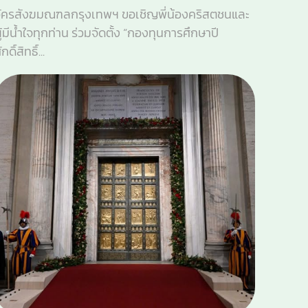
ัครสังฆมณฑลกรุงเทพฯ ขอเชิญพี่น้องคริสตชนและ
ู้มีน้ำใจทุกท่าน ร่วมจัดตั้ง “กองทุนการศึกษาปี
ักดิ์สิทธิ์...