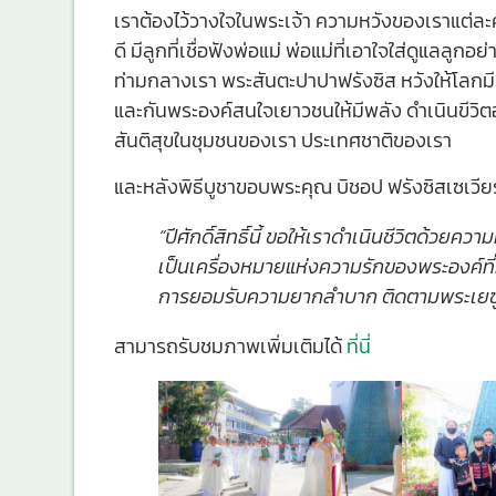
เราต้องไว้วางใจในพระเจ้า ความหวังของเราแต่ละคน 
ดี มีลูกที่เชื่อฟังพ่อแม่ พ่อแม่ที่เอาใจใส่ดูแลลูกอ
ท่ามกลางเรา พระสันตะปาปาฟรังซิส หวังให้โลกมี
และกันพระองค์สนใจเยาวชนให้มีพลัง ดำเนินขีวิตอย
สันติสุขในชุมชนของเรา ประเทศชาติของเรา
และหลังพิธีบูชาขอบพระคุณ บิชอป ฟรังซิสเซเวียร์
“ปีศักดิ์สิทธิ์นี้ ขอให้เราดำเนินชีวิตด้วย
เป็นเครื่องหมายแห่งความรักของพระองค์ที่ม
การยอมรับความยากลำบาก ติดตามพระเยซูเจ้
สามารถรับชมภาพเพิ่มเติมได้
ที่นี่