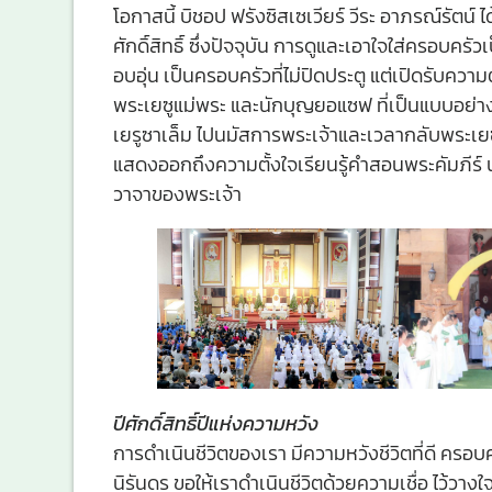
โอกาสนี้ บิชอป ฟรังซิสเซเวียร์ วีระ อาภรณ์รัตน์ ไ
ศักดิ์สิทธิ์ ซึ่งปัจจุบัน การดูและเอาใจใส่ครอบ
อบอุ่น เป็นครอบครัวที่ไม่ปิดประตู แต่เปิดรับความ
พระเยซูแม่พระ และนักบุญยอแซฟ ที่เป็นแบบอย่า
เยรูซาเล็ม ไปนมัสการพระเจ้าและเวลากลับพระเยซูเจ
แสดงออกถึงความตั้งใจเรียนรู้คำสอนพระคัมภีร์
วาจาของพระเจ้า
ปีศักดิ์สิทธิ์ปีแห่งความหวัง
การดำเนินชีวิตของเรา มีความหวังชีวิตที่ดี ครอบ
นิรันดร ขอให้เราดำเนินชีวิตด้วยความเชื่อ ไว้