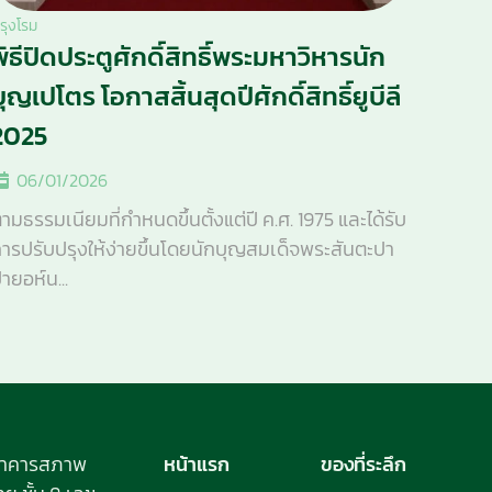
รุงโรม
พิธีปิดประตูศักดิ์สิทธิ์พระมหาวิหารนัก
บุญเปโตร โอกาสสิ้นสุดปีศักดิ์สิทธิ์ยูบีลี
2025
06/01/2026
ามธรรมเนียมที่กำหนดขึ้นตั้งแต่ปี ค.ศ. 1975 และได้รับ
ารปรับปรุงให้ง่ายขึ้นโดยนักบุญสมเด็จพระสันตะปา
ายอห์น...
อาคารสภาพ
หน้าแรก
ของที่ระลึก