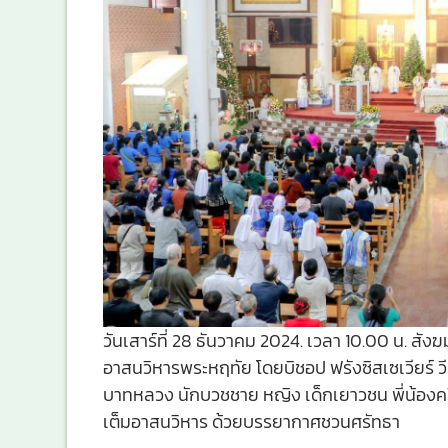
วันเสาร์ที่ 28 ธันวาคม 2024. เวลา 10.00 น. สังฆมณฑ
อาสนวิหารพระหฤทัย โดยบิชอป ฟรังซิสเซเวียร์ ว
บาทหลวง นักบวชชาย หญิง เด็กเยาวชน พี่น้องคริ
เต็มอาสนวิหาร ด้วยบรรยากาศชวนศรัทธา