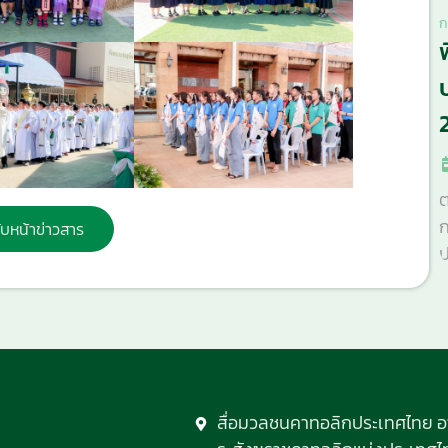
ก
ต
ก
ับหน้าข่าวสาร
ป
สื่อมวลชนคาทอลิกประเทศไทย 