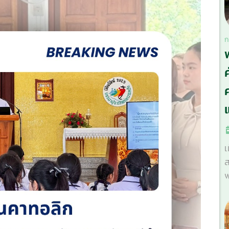
ก
ศ
เ
ส
พ