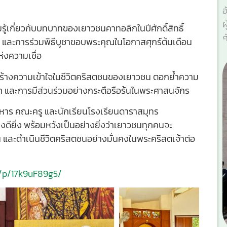
อ
ผ
ู้เกี่ยวกับบทบาทของเยาวชนคาทอลิกในปีศักดิ์สิทธิ์
ศ
 และการร่วมพิธีบูชาขอบพระคุณในโอกาสศุกร์ต้นเดือน
ห่งความเชื่อ
สร้างความเข้าใจในชีวิตคริสตชนของเยาวชน ตอกย้ำความ
 และการมีส่วนร่วมอย่างกระตือรือร้นในพระศาสนจักร
าร คณะครู และนักเรียนโรงเรียนดาราสมุทร
งดียิ่ง พร้อมหวังเป็นอย่างยิ่งว่าเยาวชนทุกคนจะ
และดำเนินชีวิตคริสตชนอย่างมั่นคงในพระคริสตเจ้าต่อ
/p/17k9uF89g5/