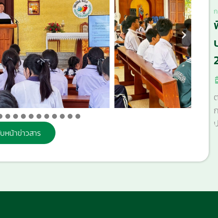
ก
ต
ก
ป
ับหน้าข่าวสาร