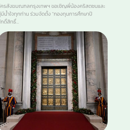
ัครสังฆมณฑลกรุงเทพฯ ขอเชิญพี่น้องคริสตชนและ
ู้มีน้ำใจทุกท่าน ร่วมจัดตั้ง “กองทุนการศึกษาปี
ักดิ์สิทธิ์...