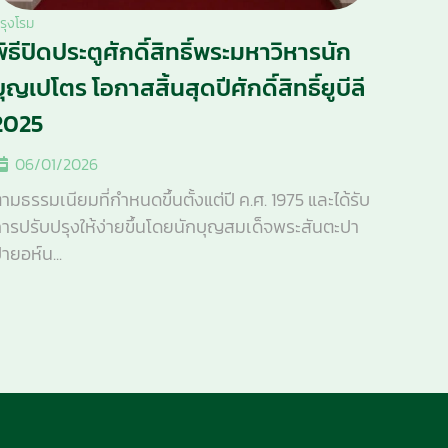
รุงโรม
พิธีปิดประตูศักดิ์สิทธิ์พระมหาวิหารนัก
บุญเปโตร โอกาสสิ้นสุดปีศักดิ์สิทธิ์ยูบีลี
2025
06/01/2026
ามธรรมเนียมที่กำหนดขึ้นตั้งแต่ปี ค.ศ. 1975 และได้รับ
ารปรับปรุงให้ง่ายขึ้นโดยนักบุญสมเด็จพระสันตะปา
ายอห์น...