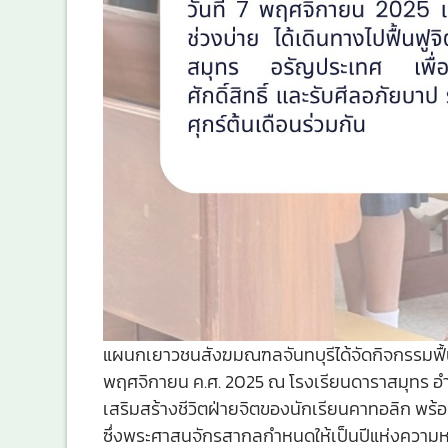
แผนกเยาวชนสังฆมณฑลจันทบุรีได้จัดกิจกรรมฟื้น
พฤศจิกายน ค.ศ. 2025 ณ โรงเรียนดาราสมุทร อำเ
เสริมสร้างชีวิตฝ่ายจิตของนักเรียนคาทอลิก พร้อมใ
ซึ่งพระศาสนจักรสากลกำหนดให้เป็นปีแห่งความหวั