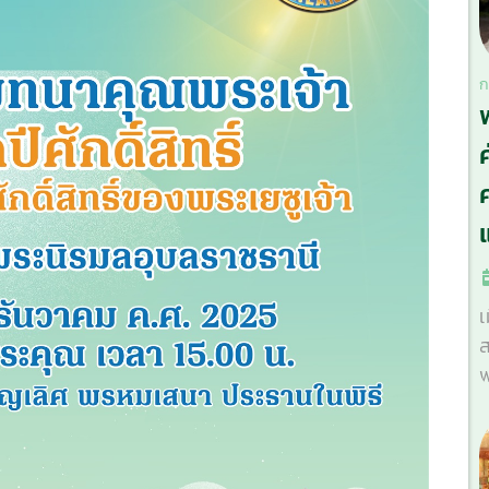
ก
ศ
เ
ส
พ