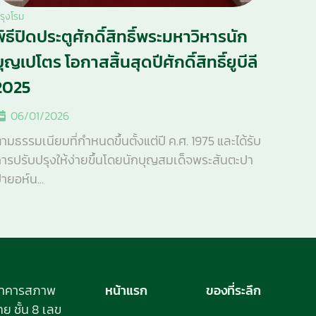
รุงโรม
พิธีปิดประตูศักดิ์สิทธิ์พระมหาวิหารนัก
บุญเปโตร โอกาสสิ้นสุดปีศักดิ์สิทธิ์ยูบีลี
2025
06/01/2026
ามธรรมเนียมที่กำหนดขึ้นตั้งแต่ปี ค.ศ. 1975 และได้รับ
ารปรับปรุงให้ง่ายขึ้นโดยนักบุญสมเด็จพระสันตะปา
ายอห์น...
อาคารสภาพ
หน้าแรก
ของที่ระลึก
 ชั้น 8 เลข