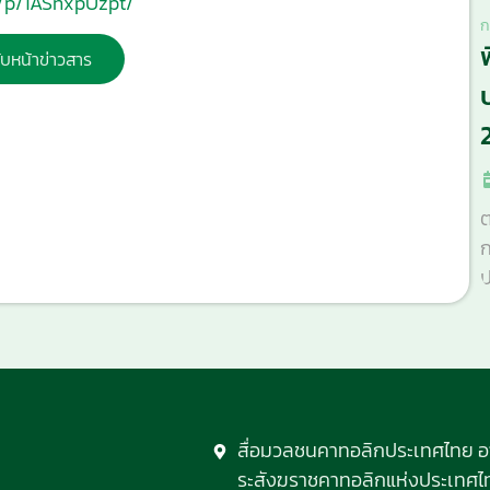
e/p/1ASnxpUzpt/
ก
ับหน้าข่าวสาร
ต
ก
ป
สื่อมวลชนคาทอลิกประเทศไทย 
ระสังฆราชคาทอลิกแห่งประเทศไทย