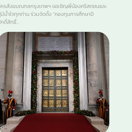
ัครสังฆมณฑลกรุงเทพฯ ขอเชิญพี่น้องคริสตชนและ
ู้มีน้ำใจทุกท่าน ร่วมจัดตั้ง “กองทุนการศึกษาปี
ักดิ์สิทธิ์...