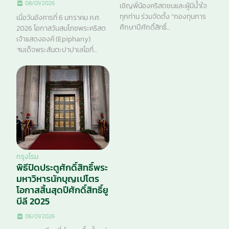
08/01/2026
เชิญพี่น้องคริสตชนและผู้มีน้ำใจ
ทุกท่าน ร่วมจัดตั้ง “กองทุนการ
เมื่อวันอังคารที่ 6 มกราคม ค.ศ.
ศึกษาปีศักดิ์สิทธิ์...
2026 โอกาสวันสมโภชพระคริสต
เจ้าแสดงองค์ (Epiphany)
สมเด็จพระสันตะปาปาเลโอที่...
กรุงโรม
พิธีปิดประตูศักดิ์สิทธิ์พระ
มหาวิหารนักบุญเปโตร
โอกาสสิ้นสุดปีศักดิ์สิทธิ์ยู
บีลี 2025
06/01/2026