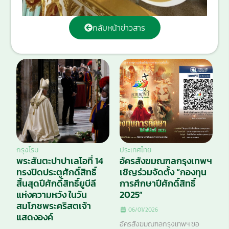
กลับหน้าข่าวสาร
กรุงโรม
ประเทศไทย
พระสันตะปาปาเลโอที่ 14
อัครสังฆมณฑลกรุงเทพฯ
ทรงปิดประตูศักดิ์สิทธิ์
เชิญร่วมจัดตั้ง “กองทุน
สิ้นสุดปีศักดิ์สิทธิ์ยูบีลี
การศึกษาปีศักดิ์สิทธิ์
แห่งความหวัง ในวัน
2025”
สมโภชพระคริสตเจ้า
06/01/2026
แสดงองค์
อัครสังฆมณฑลกรุงเทพฯ ขอ