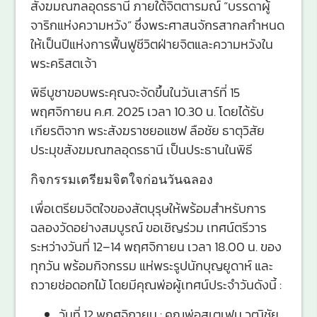
สังฆมณฑลอุดรธานี ภายใต้จิตตารมณ์ “บรรดาผู้
จาริกแห่งความหวัง” ซึ่งพระศาสนจักรสากลกำหนด
ให้เป็นปีแห่งการฟื้นฟูชีวิตฝ่ายจิตและความหวังใน
พระคริสตเจ้า
พิธีบูชาขอบพระคุณจะจัดขึ้นในวันเสาร์ที่ 15
พฤศจิกายน ค.ศ. 2025 เวลา 10.30 น. โดยได้รับ
เกียรติจาก พระสังฆราชยอแซฟ ลือชัย ธาตุวิสัย
ประมุขสังฆมณฑลอุดรธานี เป็นประธานในพิธี
กิจกรรมเตรียมจิตใจก่อนวันฉลอง
เพื่อเตรียมจิตใจของสัตบุรุษให้พร้อมสำหรับการ
ฉลองวัดอย่างสมบูรณ์ ขอเชิญร่วม เทศน์ตรีวาร
ระหว่างวันที่ 12–14 พฤศจิกายน เวลา 18.00 น. ของ
ทุกวัน พร้อมกิจกรรม แห่พระรูปนักบุญยูดาห์ และ
ถวายช่อดอกไม้ โดยมีคุณพ่อผู้เทศน์ประจำวันดังนี้ :
วันที่ 12 พฤศจิกายน : คุณพ่อสเตเฟน วุฒิชัย