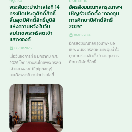
กรุงโรม
ประเทศไทย
พระสันตะปาปาเลโอที่ 14
อัครสังฆมณฑลกรุงเทพฯ
ทรงปิดประตูศักดิ์สิทธิ์
เชิญร่วมจัดตั้ง “กองทุน
สิ้นสุดปีศักดิ์สิทธิ์ยูบีลี
การศึกษาปีศักดิ์สิทธิ์
แห่งความหวัง ในวัน
2025”
สมโภชพระคริสตเจ้า
06/01/2026
แสดงองค์
อัครสังฆมณฑลกรุงเทพฯ ขอ
08/01/2026
เชิญพี่น้องคริสตชนและผู้มีน้ำใจ
ทุกท่าน ร่วมจัดตั้ง “กองทุนการ
เมื่อวันอังคารที่ 6 มกราคม ค.ศ.
ศึกษาปีศักดิ์สิทธิ์...
2026 โอกาสวันสมโภชพระคริสต
เจ้าแสดงองค์ (Epiphany)
สมเด็จพระสันตะปาปาเลโอที่...