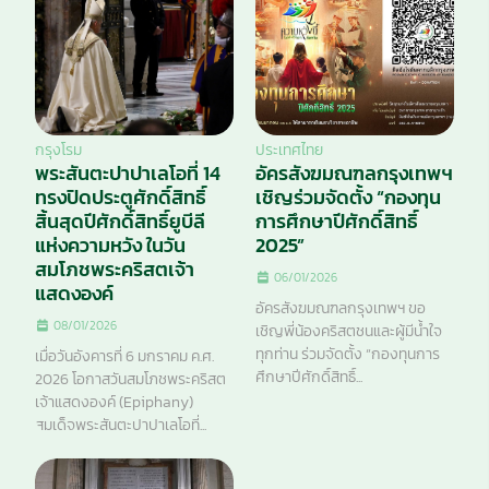
กรุงโรม
ประเทศไทย
พระสันตะปาปาเลโอที่ 14
อัครสังฆมณฑลกรุงเทพฯ
ทรงปิดประตูศักดิ์สิทธิ์
เชิญร่วมจัดตั้ง “กองทุน
สิ้นสุดปีศักดิ์สิทธิ์ยูบีลี
การศึกษาปีศักดิ์สิทธิ์
แห่งความหวัง ในวัน
2025”
สมโภชพระคริสตเจ้า
06/01/2026
แสดงองค์
อัครสังฆมณฑลกรุงเทพฯ ขอ
08/01/2026
เชิญพี่น้องคริสตชนและผู้มีน้ำใจ
ทุกท่าน ร่วมจัดตั้ง “กองทุนการ
เมื่อวันอังคารที่ 6 มกราคม ค.ศ.
ศึกษาปีศักดิ์สิทธิ์...
2026 โอกาสวันสมโภชพระคริสต
เจ้าแสดงองค์ (Epiphany)
สมเด็จพระสันตะปาปาเลโอที่...