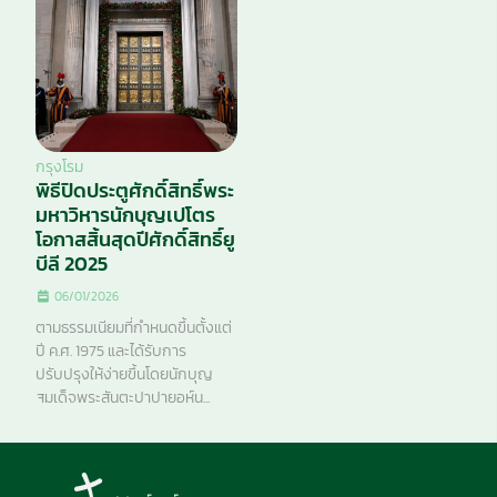
กรุงโรม
พิธีปิดประตูศักดิ์สิทธิ์พระ
มหาวิหารนักบุญเปโตร
โอกาสสิ้นสุดปีศักดิ์สิทธิ์ยู
บีลี 2025
06/01/2026
ตามธรรมเนียมที่กำหนดขึ้นตั้งแต่
ปี ค.ศ. 1975 และได้รับการ
ปรับปรุงให้ง่ายขึ้นโดยนักบุญ
สมเด็จพระสันตะปาปายอห์น...