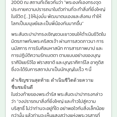
2000 ณ สถานที่เดียวกันว่า “พระองค์เองทรงจุด
ประกายความปรารถนาในตัวท่านที่จะทำสิ่งที่ยิ่งใหญ่
ในชีวิต […] ให้มุ่งมั่น พัฒนาตนเองและสังคม ทำให้
โลกเป็นมนุษย์และเป็นพี่น้องกันมากขึ้น”
พระสันตะปาปาทรงเชิญชวนเยาวชนให้ดำเนินชีวิตใน
มิตรภาพกับพระคริสตเจ้า ผ่านการสวดภาวนา การ
นมัสการ การรับศีลมหาสนิท การสารภาพบาป และ
การปฏิบัติความรักเมตตา ตามแบบอย่างของบุญ
ราศีปีแยร์จิโอ ฟราสซาตี และบุญราศีคาร์โล อาคูติส
ซึ่งจะได้รับการสถาปนาเป็นนักบุญในเร็ว ๆ นี้
คำเชิญชวนสุดท้าย: ดำเนินชีวิตด้วยความ
ชื่นชมยินดี
ในช่วงท้ายของพระดำรัส พระสันตะปาปาทรงกล่าว
ว่า “จงปรารถนาสิ่งที่ยิ่งใหญ่ และก้าวไปสู่ความ
บริสุทธิ์ ไม่ว่าท่านจะอยู่ที่ใด อย่าพอใจกับสิ่งเล็กน้อย
กว่านั้น แล้วท่านจะเห็นแสงสว่างแห่งพระวรสารที่