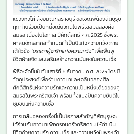
แขวงหัวไผ่ สังฆมณฑลราชบุรี ขอเชิญพี่น้องสัตบุรุษ
ทุกท่านร่วมเป็นหนึ่งเดียวกันในพิธีเฉลิมฉลองศีล
สมรส เนื่องในโอกาส ปีศักดิ์สิทธิ์ ค.ศ. 2025 ซึ่งพระ
ศาสนจักรสากลกำหนดให้เป็นปีแห่งความหวัง ภาย
ใต้หัวข้อ
“บรรดาผู้จาริกแห่งความหวัง”
เพื่อฟื้นฟู
ชีวิตฝ่ายจิตและเสริมสร้างความมั่นคงในความเชื่อ
พิธีจะจัดขึ้นในวันเสาร์ที่ 6 ธันวาคม ค.ศ. 2025 โดยมี
วัตถุประสงค์เพื่อร่วมภาวนาและเฉลิมฉลองศีล
ศักดิ์สิทธิ์แห่งความรักและความเป็นหนึ่งเดียวของคู่
สมรสในพระคริสตเจ้า พร้อมทั้งแบ่งปันความยินดีใน
ชุมชนแห่งความเชื่อ
การเฉลิมฉลองครั้งนี้เป็นโอกาสสำคัญที่สัตบุรุษจะ
ได้ร่วมกันภาวนาเพื่อครอบครัวคริสตชน ให้ดำเนิน
ชีวิตด้วยความรัก ความเชื่อ และความหวังในพระเจ้า