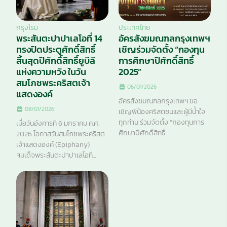
กรุงโรม
ประเทศไทย
พระสันตะปาปาเลโอที่ 14
อัครสังฆมณฑลกรุงเทพฯ
ทรงปิดประตูศักดิ์สิทธิ์
เชิญร่วมจัดตั้ง “กองทุน
สิ้นสุดปีศักดิ์สิทธิ์ยูบีลี
การศึกษาปีศักดิ์สิทธิ์
แห่งความหวัง ในวัน
2025”
สมโภชพระคริสตเจ้า
06/01/2026
แสดงองค์
อัครสังฆมณฑลกรุงเทพฯ ขอ
08/01/2026
เชิญพี่น้องคริสตชนและผู้มีน้ำใจ
ทุกท่าน ร่วมจัดตั้ง “กองทุนการ
เมื่อวันอังคารที่ 6 มกราคม ค.ศ.
ศึกษาปีศักดิ์สิทธิ์...
2026 โอกาสวันสมโภชพระคริสต
เจ้าแสดงองค์ (Epiphany)
สมเด็จพระสันตะปาปาเลโอที่...