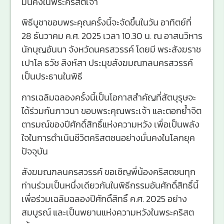
มั่นคงในพระคริสตเจ้า
พิธีบูชาขอบพระคุณครั้งนี้จะจัดขึ้นในวัน อาทิตย์ที่
28 ธันวาคม ค.ศ. 2025 เวลา 10.30 น. ณ อาสนวิหาร
นักบุญอันนา จังหวัดนครสวรรค์ โดยมี พระสังฆราช
เปาโล ธวัช สิงห์สา ประมุขสังฆมณฑลนครสวรรค์
เป็นประธานในพิธี
การเฉลิมฉลองครั้งนี้เป็นโอกาสสำคัญที่สัตบุรุษจะ
ได้ร่วมกันภาวนา ขอบพระคุณพระเจ้า และตอกย้ำจิต
ตารมณ์ของปีศักดิ์สิทธิ์แห่งความหวัง เพื่อเป็นพลัง
ใจในการดำเนินชีวิตคริสตชนอย่างมั่นคงในโลกยุค
ปัจจุบัน
สังฆมณฑลนครสวรรค์ ขอเชิญพี่น้องคริสตชนทุก
ท่านร่วมเป็นหนึ่งเดียวกันในพิธีกรรมอันศักดิ์สิทธิ์นี้
เพื่อร่วมเฉลิมฉลองปีศักดิ์สิทธิ์ ค.ศ. 2025 อย่าง
สมบูรณ์ และเป็นพยานแห่งความหวังในพระคริสต