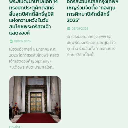
พระสันตะปาปาเลโอที่ 14
อัครสังฆมณฑลกรุงเทพฯ
ทรงปิดประตูศักดิ์สิทธิ์
เชิญร่วมจัดตั้ง “กองทุน
สิ้นสุดปีศักดิ์สิทธิ์ยูบีลี
การศึกษาปีศักดิ์สิทธิ์
แห่งความหวัง ในวัน
2025”
สมโภชพระคริสตเจ้า
06/01/2026
แสดงองค์
อัครสังฆมณฑลกรุงเทพฯ ขอ
08/01/2026
เชิญพี่น้องคริสตชนและผู้มีน้ำใจ
ทุกท่าน ร่วมจัดตั้ง “กองทุนการ
เมื่อวันอังคารที่ 6 มกราคม ค.ศ.
ศึกษาปีศักดิ์สิทธิ์...
2026 โอกาสวันสมโภชพระคริสต
เจ้าแสดงองค์ (Epiphany)
สมเด็จพระสันตะปาปาเลโอที่...
กรุงโรม