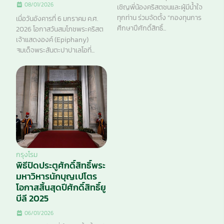
08/01/2026
เชิญพี่น้องคริสตชนและผู้มีน้ำใจ
ทุกท่าน ร่วมจัดตั้ง “กองทุนการ
เมื่อวันอังคารที่ 6 มกราคม ค.ศ.
ศึกษาปีศักดิ์สิทธิ์...
2026 โอกาสวันสมโภชพระคริสต
เจ้าแสดงองค์ (Epiphany)
สมเด็จพระสันตะปาปาเลโอที่...
กรุงโรม
พิธีปิดประตูศักดิ์สิทธิ์พระ
มหาวิหารนักบุญเปโตร
โอกาสสิ้นสุดปีศักดิ์สิทธิ์ยู
บีลี 2025
06/01/2026