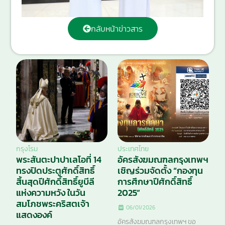
กลับหน้าข่าวสาร
กรุงโรม
ประเทศไทย
พระสันตะปาปาเลโอที่ 14
อัครสังฆมณฑลกรุงเทพฯ
ทรงปิดประตูศักดิ์สิทธิ์
เชิญร่วมจัดตั้ง “กองทุน
สิ้นสุดปีศักดิ์สิทธิ์ยูบีลี
การศึกษาปีศักดิ์สิทธิ์
แห่งความหวัง ในวัน
2025”
สมโภชพระคริสตเจ้า
06/01/2026
แสดงองค์
อัครสังฆมณฑลกรุงเทพฯ ขอ