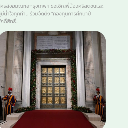
ัครสังฆมณฑลกรุงเทพฯ ขอเชิญพี่น้องคริสตชนและ
ู้มีน้ำใจทุกท่าน ร่วมจัดตั้ง “กองทุนการศึกษาปี
ักดิ์สิทธิ์...