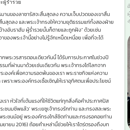
ผู้ร่ำรวย
อ
ผ
์ทรมานของลาซารัสจะสิ้นสุดลง ความเจ็บปวดของเขาสิ้น
ศ
สิ้นสุดลง และพระเจ้าทรงให้ความยุติธรรมแก่ทั้งสองฝ่าย
างอับราฮัม ผู้ร่ำรวยนั้นก็ตายและถูกฝัง” ด้วยเช่น
พระเจ้านี้อย่างไม่รู้จักเหน็ดเหนื่อย เพื่อที่จะได้
วามจากพระวรสารตอนเดียวกันนี้ ได้รับการประกาศในช่วงปี
ตาธรรมที่ผ่านมาด้วยเช่นเดียวกัน พระเจ้าทรงไถ่โลกจาก
ระองค์เพื่อความรอดพ้นของเรา พระราชกิจแห่งความ
เพราะพระองค์ทรงเชื้อเชิญให้เราอุทิศตนเพื่อประโยชน์
เรา หัวใจที่เต้นแรงที่ให้ชีวิตแก่ทุกสิ่งคือคำประกาศปัส
พระชนมชีพแล้ว’ พระเยซูเจ้าทรงรักท่าน และทรงสละพระ
พระชนม์อยู่ พระองค์ทรงใกล้ชิดท่านและทรงรอคอยท่าน
นยายน 2016) ถ้อยคำเหล่านี้ช่วยให้เราไตร่ตรองถึงบท