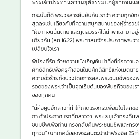
พระเจ้าประทานความยุติธรรมแก่ผู้ยากจนและ
กระนั้นก็ดี พระวรสารยืนยันกับเราว่า ความทุกข
สุดลงเช่นเดียวกับที่ความสนุกสนานของผู้ร่ำรวย
“ผู้ยากจนนั้นตาย และทูตสวรรค์ได้นำพาเขามาอยู่ข้
เดียวกัน (ลก 16:22) พระศาสนจักรประกาศพระวาจาของ
เปลี่ยนใจเรา
พี่น้องที่รัก ด้วยความบังเอิญอันน่าทึ่งที่ข้อค
ศักดิ์สิทธิ์เพื่อครูคำสอนในปีศักดิ์สิทธิ์แห่งเมต
ความชั่วร้ายทั้งปวงโดยการสละพระชนมชีพของพ
รอดของพระเจ้าเป็นจุดเริ่มต้นของพันธกิจของเรา 
ของทุกคน
“นี่คือศูนย์กลางที่ทำให้เกิดแรงกระเพื่อมในโลกของ
กา คำประกาศแรกที่กล่าวว่า ‘พระเยซูเจ้าทรงคืน
ชนมชีพเพื่อท่าน ทรงกลับคืนพระชนมชีพและทรง
ทุกวัน” (บทเทศน์ของพระสันตะปาปาฟรังซิส 25 กั