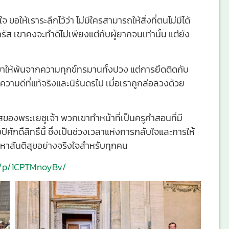
จ ขอให้เราระลึกไว้ว่า ไม่มีใครสามารถให้สิ่งที่ตนไม่มีได้
 เขาคงจะทำดีไม่เพียงแต่กับผู้ยากจนเท่านั้น แต่ยัง
เขาให้พ้นจากความทุกข์ทรมานทั้งปวง แต่การยึดติดกับ
ามดีที่แท้จริงและนิรันดรไป เมื่อเราถูกล่อลวงด้วย
ของพระเยซูเจ้า พวกเขาทำหน้าที่เป็นครูคำสอนที่มี
ศักดิ์สิทธิ์นี้ ซึ่งเป็นช่วงเวลาแห่งการกลับใจและการให้
หาสันติสุขอย่างจริงใจสำหรับทุกคน
e/p/1CPTMnoyBv/