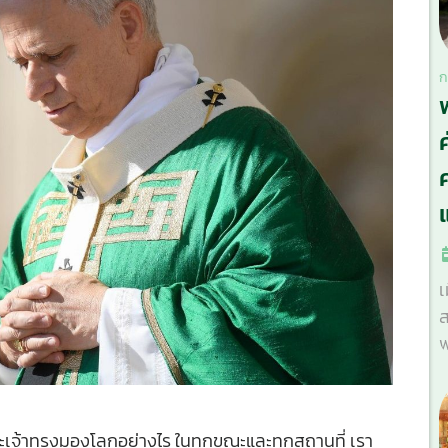
ก
ศ
เ
ส
พ
ระเจ้าทรงมองโลกอย่างไร ในทุกขณะและทุกสถานที่ เรา