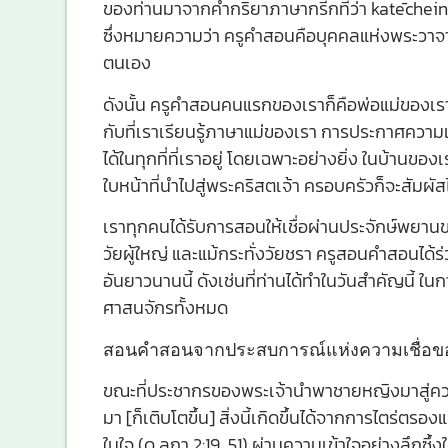
ของท่านมาจากคำกริยาภาษากรีกที่ว่า katēchein 
ซึ่งหมายความว่า ครูคำสอนคือบุคคลแห่งพระวาจ
ตนเอง
ดังนั้น ครูคำสอนคนแรกของเราก็คือพ่อแม่ของเรา 
กับที่เราเรียนรู้ภาษาแม่ของเรา การประกาศความเชื
ได้ในทุกที่ที่เราอยู่ โดยเฉพาะอย่างยิ่ง ในบ้านข
ใบหน้าที่นำไปสู่พระคริสตเจ้า ครอบครัวก็จะสั
เราทุกคนได้รับการสอนให้เชื่อผ่านประจักษ์พยานของผู
วัยผู้ใหญ่ และแม้กระทั่งวัยชรา ครูสอนคำสอนได้ร
อันยาวนานนี้ ดังเช่นที่ท่านได้ทำในวันสำคัญนี้ ใ
ศาสนจักรทั้งหมด
สอนคำสอนจากประสบการณ์แห่งความเชื่อข
ขณะที่ประชากรของพระเจ้านำพาชายหญิงมาสู่ความ
มา [ก็เติบโตขึ้น] สิ่งนี้เกิดขึ้นได้จากการไตร่ตรองแ
ในใจ (ดู ลูกา 2:19, 51) ผ่านความเข้าใจอย่างลึ