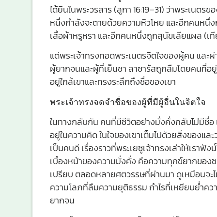
ได้ยินในพระวรสาร (ลูกา 16:19–31) ว่าพระเนตร
หนึ่งกำลังจะตายด้วยความหิวโหย และอีกคนหนึ่ง
เสื้อผ้าหรูหรา และอีกคนหนึ่งถูกสุนัขเลียแผล (เที
แต่พระเจ้าทรงทอดพระเนตรจิตใจของผู้คน และผ
ผู้ยากจนและผู้ที่เย็นชา ลาซารัสถูกลืมโดยคนที่
อยู่ใกล้เขาและทรงระลึกถึงชื่อของเขา
พระเจ้าทรงจดจำชื่อของผู้ที่มีผู้อื่นในจิตใจ
ในทางกลับกัน คนที่มีชีวิตอย่างมั่งคั่งกลับไม่มี
อยู่ในความคิด ในใจของเขาเต็มไปด้วยสิ่งของและว
เป็นคนดี เรื่องราวที่พระเยซูเจ้าทรงเล่าให้เราฟัง
เบื้องหน้าของความมั่งคั่ง คือความทุกข์ยากขอ
เปรียบ ตลอดหลายศตวรรษที่ผ่านมา ดูเหมือนจะไม่
ความโลภที่ลืมความยุติธรรม กำไรที่เหยียบย่ำความ
ยากจน