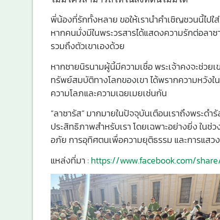
พี่น้องที่รักทั้งหลาย ขอให้เรานำคำเชิญชวนนี้ไปใส่ใ
หากคนมั่งมีในพระวรสารได้แสดงความรักต่อลาซารัส
รวมถึงตัวเขาเองด้วย
หากชายนิรนามผู้นี้มีความเชื่อ พระเจ้าคงจะช่วย
ทรัพย์สมบัติทางโลกของเขา ได้พรากความหวังในคว
ความโลภและความเฉยเมยเช่นกัน
“ลาซารัส” มากมายในปัจจุบันเตือนเราถึงพระดำรัส
ประสิทธิภาพสำหรับเรา โดยเฉพาะอย่างยิ่ง ในช่วงปี
อภัย การอุทิศตนเพื่อความยุติธรรม และการแสวง
แหล่งที่มา :
https://www.facebook.com/shar