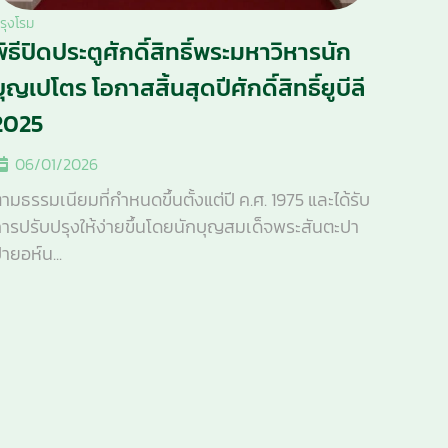
รุงโรม
พิธีปิดประตูศักดิ์สิทธิ์พระมหาวิหารนัก
บุญเปโตร โอกาสสิ้นสุดปีศักดิ์สิทธิ์ยูบีลี
2025
06/01/2026
ามธรรมเนียมที่กำหนดขึ้นตั้งแต่ปี ค.ศ. 1975 และได้รับ
ารปรับปรุงให้ง่ายขึ้นโดยนักบุญสมเด็จพระสันตะปา
ายอห์น...