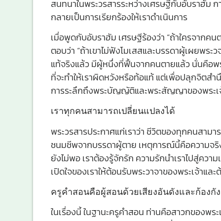
สนทนาในพระวรสารระหว่างเศรษฐีกับอับราฮัม การ
กลายเป็นการเรียกร้องให้เราดำเนินการ
เมื่อพูดกับอับราฮัม เศรษฐีร้องว่า “ถ้าใครจากค
ตอบว่า “ถ้าเขาไม่ฟังโมเสสและบรรดาผู้เผยพระวจนะ 
แท้จริงแล้ว มีผู้หนึ่งที่ฟื้นจากคนตายแล้ว นั่นคือพ
ที่จะทำให้เราผิดหวังหรือท้อแท้ แต่เพื่อปลุกจ
การระลึกถึงพระบัญญัติและพระสัญญาของพระเจ้
เราทุกคนสามารถเปลี่ยนแปลงได้
พระวรสารประกาศแก่เราว่า ชีวิตของทุกคนสามาร
ชนมชีพจากบรรดาผู้ตาย เหตุการณ์นี้คือความจริงที่
ยังไม่พอ เราต้องรู้จักรัก ความรักนำเราไปสู่ค
เปิดใจของเราให้ต้อนรับพระวาจาของพระเจ้าและต
ครูคำสอนคือผู้สอนด้วยเสียงอันดังและก้องกั
ในเรื่องนี้ ในฐานะครูคำสอน ท่านคือสาวกของพระเ