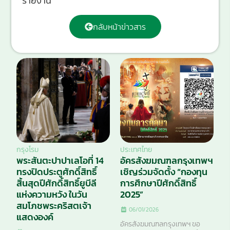
รายงาน
กลับหน้าข่าวสาร
กรุงโรม
ประเทศไทย
พระสันตะปาปาเลโอที่ 14
อัครสังฆมณฑลกรุงเทพฯ
ทรงปิดประตูศักดิ์สิทธิ์
เชิญร่วมจัดตั้ง “กองทุน
สิ้นสุดปีศักดิ์สิทธิ์ยูบีลี
การศึกษาปีศักดิ์สิทธิ์
แห่งความหวัง ในวัน
2025”
สมโภชพระคริสตเจ้า
06/01/2026
แสดงองค์
อัครสังฆมณฑลกรุงเทพฯ ขอ