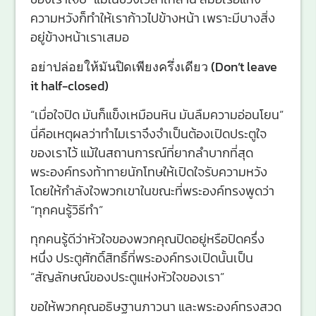
ความหวังก็ทำให้เราก้าวไปข้างหน้า เพราะมีบางสิ่ง
อยู่ข้างหน้าเราเสมอ
อย่าปล่อยให้มันปิดเพียงครึ่งเดียว (Don’t leave
it half-closed)
“เมื่อใจปิด มันก็แข็งเหมือนหิน มันลืมความอ่อนโยน”
นี่คือเหตุผลว่าทำไมเราจึงจำเป็นต้องเปิดประตูใจ
ของเราไว้ แม้ในสถานการณ์ที่ยากลำบากที่สุด
พระองค์ทรงท้าทายนักโทษให้เปิดใจรับความหวัง
โดยให้กำลังใจพวกเขาในขณะที่พระองค์ทรงพูดว่า
“ทุกคนรู้วิธีทำ”
ทุกคนรู้ดีว่าหัวใจของพวกคุณปิดอยู่หรือปิดครึ่ง
หนึ่ง ประตูศักดิ์สิทธิ์ที่พระองค์ทรงเปิดนั้นเป็น
“สัญลักษณ์ของประตูแห่งหัวใจของเรา”
ขอให้พวกคุณอธิษฐานภาวนา และพระองค์ทรงสวด