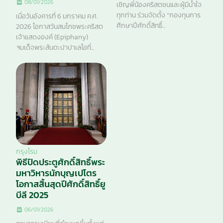
08/01/2026
เชิญพี่น้องคริสตชนและผู้มีน้ำใจ
ทุกท่าน ร่วมจัดตั้ง “กองทุนการ
เมื่อวันอังคารที่ 6 มกราคม ค.ศ.
ศึกษาปีศักดิ์สิทธิ์...
2026 โอกาสวันสมโภชพระคริสต
เจ้าแสดงองค์ (Epiphany)
สมเด็จพระสันตะปาปาเลโอที่...
กรุงโรม
พิธีปิดประตูศักดิ์สิทธิ์พระ
มหาวิหารนักบุญเปโตร
โอกาสสิ้นสุดปีศักดิ์สิทธิ์ยู
บีลี 2025
06/01/2026