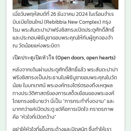
เมื่อวันพฤห้สบดีที่ 26 ธันวาคม 2024 ในเรือนจำเร
บิบเบียโซนใหม่ (Rebibbia New Complex) กรุง
โรม พระสันตะปาปาฟรังซิสทรงเปิดประตูศักดิ์สิทธิ์
และประกอบพิธีบูชาขอบพระคุณให้กับผู้ถูกจองจำ
ณ วัดน้อยแห่งพระบิดา
เปิดประตูเปิดหัวใจ (Open doors, open hearts)
หลังจากเดินผ่านประตูศักดิ์สิทธิ์แล้ว พระสันตะปาปา
ฟรังซิสทรงเป็นประธานในพิธีบูชาขอบพระคุณในวัด
น้อย ในบทเทศน์ พระองค์ทรงไตร่ตรองถึงเหตุผล
ทางประวัติศาสตร์ของการเสด็จเยือนของพระองค์
โดยทรงอธิบายว่า นี่เป็น “การกระทำที่งดงาม” และ
มากกว่าแค่เปิดประตู แต่คือการเปิดใจ ภราดรภาพ
คือ “หัวใจที่เปิดกว้าง”
อย่าให้หัวใจที่แข็งกระด้างและปิดสนิท ซึ่งทำให้เรา