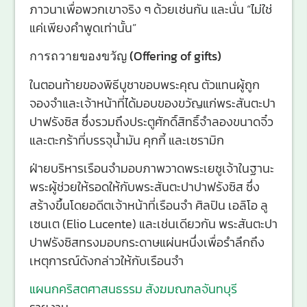
ภาวนาเพื่อพวกเขาจริง ๆ ด้วยเช่นกัน และนั่น “ไม่ใช่
แค่เพียงคำพูดเท่านั้น”
การถวายของขวัญ (Offering of gifts)
ในตอนท้ายของพิธีบูชาขอบพระคุณ ตัวแทนผู้ถูก
จองจำและเจ้าหน้าที่ได้มอบของขวัญแก่พระสันตะปา
ปาฟรังซิส ซึ่งรวมถึงประตูศักดิ์สิทธิ์จำลองขนาดจิ๋ว
และตะกร้าที่บรรจุน้ำมัน คุกกี้ และเซรามิก
ฝ่ายบริหารเรือนจำมอบภาพวาดพระเยซูเจ้าในฐานะ
พระผู้ช่วยให้รอดให้กับพระสันตะปาปาฟรังซิส ซึ่ง
สร้างขึ้นโดยอดีตเจ้าหน้าที่เรือนจำ ศิลปิน เอลิโอ ลู
เซนเต (Elio Lucente) และเช่นเดียวกัน พระสันตะปา
ปาฟรังซิสทรงมอบกระดาษแผ่นหนึ่งเพื่อรำลึกถึง
เหตุการณ์ดังกล่าวให้กับเรือนจำ
แผนกคริสตศาสนธรรม สังฆมณฑลจันทบุรี