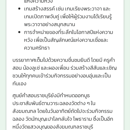
แห่งความหวัง
เกมสร้างสรรค์ เช่น เกมเรียงพระวาจา และ
เกมเปิดภาพจับคู่ เพื่อให้ผู้ร่วมงานได้เรียนรู้
พระวาจาอย่างสนุกสนาน
การจำหน่ายของที่ระลึกในโอกาสปีแห่งความ
หวัง เพื่อเป็นสัญลักษณ์แห่งความเชื่อและ
ความศรัทธา
บรรยากาศเต็มไปด้วยความชื่นชมยินดี โดยมี ครูคำ
สอน น้องลูเช่ และผองเพื่อน ร่วมสร้างสีสันและเชิญ
ชวนให้ทุกคนเข้าร่วมกิจกรรมอย่างอบอุ่นและเป็น
กันเอง
ศูนย์คำสอนราชบุรียังมีกำหนดออกบูธ
ประชาสัมพันธ์ตามวาระฉลองวัดต่าง ๆ ใน
สังฆมณฑล โดยในวันอาทิตย์ถัดไปจะร่วมกิจกรรม
ฉลอง วัดนักบุญเปาโลกลับใจ โพธาราม ซึ่งเป็นอีก
หนึ่งวัดแสวงบุญของสังฆมณฑลราชบุรี