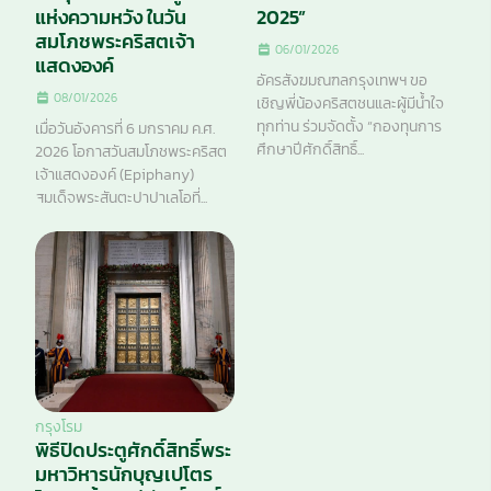
แห่งความหวัง ในวัน
2025”
สมโภชพระคริสตเจ้า
06/01/2026
แสดงองค์
อัครสังฆมณฑลกรุงเทพฯ ขอ
08/01/2026
เชิญพี่น้องคริสตชนและผู้มีน้ำใจ
ทุกท่าน ร่วมจัดตั้ง “กองทุนการ
เมื่อวันอังคารที่ 6 มกราคม ค.ศ.
ศึกษาปีศักดิ์สิทธิ์...
2026 โอกาสวันสมโภชพระคริสต
เจ้าแสดงองค์ (Epiphany)
สมเด็จพระสันตะปาปาเลโอที่...
กรุงโรม
พิธีปิดประตูศักดิ์สิทธิ์พระ
มหาวิหารนักบุญเปโตร