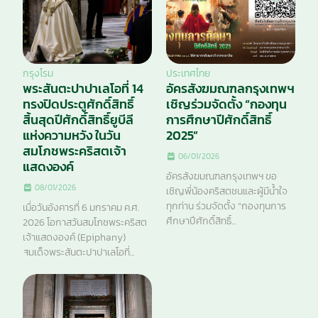
กรุงโรม
ประเทศไทย
พระสันตะปาปาเลโอที่ 14
อัครสังฆมณฑลกรุงเทพฯ
ทรงปิดประตูศักดิ์สิทธิ์
เชิญร่วมจัดตั้ง “กองทุน
สิ้นสุดปีศักดิ์สิทธิ์ยูบีลี
การศึกษาปีศักดิ์สิทธิ์
แห่งความหวัง ในวัน
2025”
สมโภชพระคริสตเจ้า
06/01/2026
แสดงองค์
อัครสังฆมณฑลกรุงเทพฯ ขอ
08/01/2026
เชิญพี่น้องคริสตชนและผู้มีน้ำใจ
ทุกท่าน ร่วมจัดตั้ง “กองทุนการ
เมื่อวันอังคารที่ 6 มกราคม ค.ศ.
ศึกษาปีศักดิ์สิทธิ์...
2026 โอกาสวันสมโภชพระคริสต
เจ้าแสดงองค์ (Epiphany)
สมเด็จพระสันตะปาปาเลโอที่...