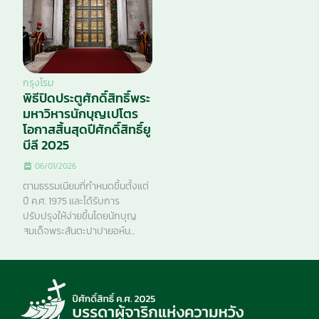
กรุงโรม
พิธีปิดประตูศักดิ์สิทธิ์พระ
มหาวิหารนักบุญเปโตร
โอกาสสิ้นสุดปีศักดิ์สิทธิ์ยู
บีลี 2025
06/01/2026
ตามธรรมเนียมที่กำหนดขึ้นตั้งแต่
ปี ค.ศ. 1975 และได้รับการ
ปรับปรุงให้ง่ายขึ้นโดยนักบุญ
สมเด็จพระสันตะปาปายอห์น...