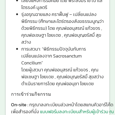
เสียงแห่งการรอคอย โดย พระสังฆราช เปาโล
ไตรรงค์ มูลตรี
รุ่งอรุณฉายแสง คราฟื้นฟู – เปลี่ยนแปลง
พิธีกรรม (ศึกษาและไตร่ตรองสังฆธรรมนูญว่า
ด้วยพิธีกรรม) โดย คุณพ่ออนุสรณ์ แก้วขจร ,
คุณพ่อเชษฐา ไชยเดช , คุณพ่อบุญชรัสมิ์ สุข
สว่าง
การเสวนา: “พิธีกรรมปัจจุบันกับการ
เปลี่ยนแปลงจาก Sacrosanctum
Concilium”
โดยผู้เสวนา คุณพ่ออนุสรณ์ แก้วขจร , คุณ
พ่อเชษฐา ไชยเดช , คุณพ่อบุญชรัสมิ์ สุขสว่าง
ดำเนินรายการโดย คุณพ่ออนุชา ไชยเดช
การเข้าร่วมกิจกรรม
On-site :
กรุณาลงทะเบียนล่วงหน้าโดยสแกนคิวอาร์โค้ด
เพื่อสำรองที่นั่ง
แบบฟอร์มลงทะเบียนสำหรับผู้เข้าร่วม ณ