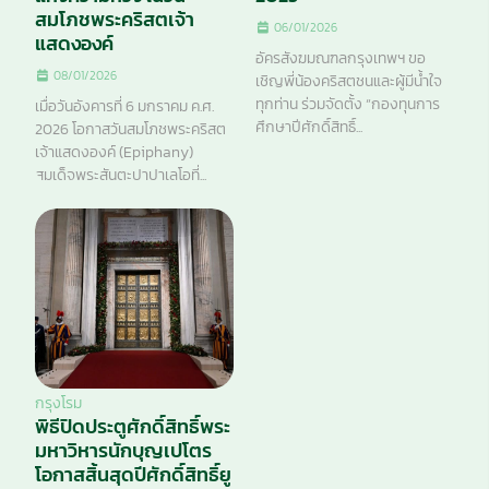
สมโภชพระคริสตเจ้า
06/01/2026
แสดงองค์
อัครสังฆมณฑลกรุงเทพฯ ขอ
08/01/2026
เชิญพี่น้องคริสตชนและผู้มีน้ำใจ
ทุกท่าน ร่วมจัดตั้ง “กองทุนการ
เมื่อวันอังคารที่ 6 มกราคม ค.ศ.
ศึกษาปีศักดิ์สิทธิ์...
2026 โอกาสวันสมโภชพระคริสต
เจ้าแสดงองค์ (Epiphany)
สมเด็จพระสันตะปาปาเลโอที่...
กรุงโรม
พิธีปิดประตูศักดิ์สิทธิ์พระ
มหาวิหารนักบุญเปโตร
โอกาสสิ้นสุดปีศักดิ์สิทธิ์ยู