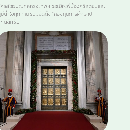
ัครสังฆมณฑลกรุงเทพฯ ขอเชิญพี่น้องคริสตชนและ
ู้มีน้ำใจทุกท่าน ร่วมจัดตั้ง “กองทุนการศึกษาปี
ักดิ์สิทธิ์...