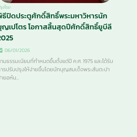
รุงโรม
พิธีปิดประตูศักดิ์สิทธิ์พระมหาวิหารนัก
บุญเปโตร โอกาสสิ้นสุดปีศักดิ์สิทธิ์ยูบีลี
2025
06/01/2026
ามธรรมเนียมที่กำหนดขึ้นตั้งแต่ปี ค.ศ. 1975 และได้รับ
ารปรับปรุงให้ง่ายขึ้นโดยนักบุญสมเด็จพระสันตะปา
ายอห์น...