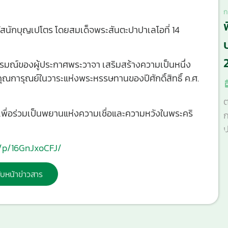
ก
ุรัสนักบุญเปโตร โดยสมเด็จพระสันตะปาปาเลโอที่ 14
ารมณ์ของผู้ประกาศพระวาจา เสริมสร้างความเป็นหนึ่ง
ณการุณย์ในวาระแห่งพระหรรษทานของปีศักดิ์สิทธิ์ ค.ศ.
ต
 เพื่อร่วมเป็นพยานแห่งความเชื่อและความหวังในพระคริ
ก
ป
/p/16GnJxoCFJ/
ับหน้าข่าวสาร