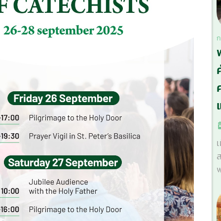
ก
ศ
เ
ส
พ