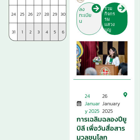
ร่วม
ลง
กิจกร
24
25
26
27
28
29
30
ทะเบีย
รม
น
แสวง
บุญ
31
1
2
3
4
5
6
24
26
Januar
January
y 2025
2025
การเฉลิมฉลองปียู
บิลี เพื่อวันสื่อสาร
มวลชนโลก