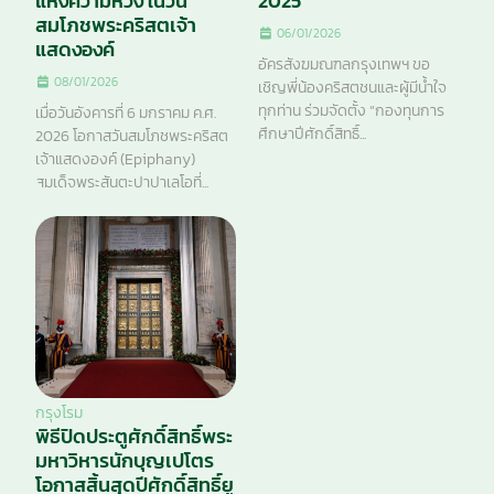
แห่งความหวัง ในวัน
2025”
สมโภชพระคริสตเจ้า
06/01/2026
แสดงองค์
อัครสังฆมณฑลกรุงเทพฯ ขอ
08/01/2026
เชิญพี่น้องคริสตชนและผู้มีน้ำใจ
ทุกท่าน ร่วมจัดตั้ง “กองทุนการ
เมื่อวันอังคารที่ 6 มกราคม ค.ศ.
ศึกษาปีศักดิ์สิทธิ์...
2026 โอกาสวันสมโภชพระคริสต
เจ้าแสดงองค์ (Epiphany)
สมเด็จพระสันตะปาปาเลโอที่...
กรุงโรม
พิธีปิดประตูศักดิ์สิทธิ์พระ
มหาวิหารนักบุญเปโตร
โอกาสสิ้นสุดปีศักดิ์สิทธิ์ยู