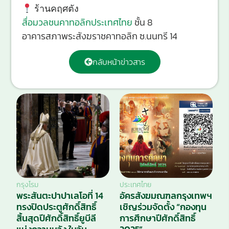
ร้านคฤศตัง
สื่อมวลชนคาทอลิกประเทศไทย
ชั้น 8
อาคารสภาพระสังฆราชคาทอลิก ซ.นนทรี 14
กลับหน้าข่าวสาร
กรุงโรม
ประเทศไทย
พระสันตะปาปาเลโอที่ 14
อัครสังฆมณฑลกรุงเทพฯ
ทรงปิดประตูศักดิ์สิทธิ์
เชิญร่วมจัดตั้ง “กองทุน
สิ้นสุดปีศักดิ์สิทธิ์ยูบีลี
การศึกษาปีศักดิ์สิทธิ์