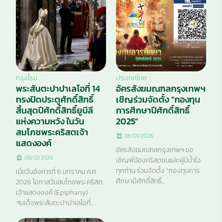
กรุงโรม
ประเทศไทย
พระสันตะปาปาเลโอที่ 14
อัครสังฆมณฑลกรุงเทพฯ
ทรงปิดประตูศักดิ์สิทธิ์
เชิญร่วมจัดตั้ง “กองทุน
สิ้นสุดปีศักดิ์สิทธิ์ยูบีลี
การศึกษาปีศักดิ์สิทธิ์
แห่งความหวัง ในวัน
2025”
สมโภชพระคริสตเจ้า
06/01/2026
แสดงองค์
อัครสังฆมณฑลกรุงเทพฯ ขอ
08/01/2026
เชิญพี่น้องคริสตชนและผู้มีน้ำใจ
ทุกท่าน ร่วมจัดตั้ง “กองทุนการ
เมื่อวันอังคารที่ 6 มกราคม ค.ศ.
ศึกษาปีศักดิ์สิทธิ์...
2026 โอกาสวันสมโภชพระคริสต
เจ้าแสดงองค์ (Epiphany)
สมเด็จพระสันตะปาปาเลโอที่...