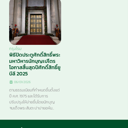
กรุงโรม
พิธีปิดประตูศักดิ์สิทธิ์พระ
มหาวิหารนักบุญเปโตร
โอกาสสิ้นสุดปีศักดิ์สิทธิ์ยู
บีลี 2025
06/01/2026
ตามธรรมเนียมที่กำหนดขึ้นตั้งแต่
ปี ค.ศ. 1975 และได้รับการ
ปรับปรุงให้ง่ายขึ้นโดยนักบุญ
สมเด็จพระสันตะปาปายอห์น...