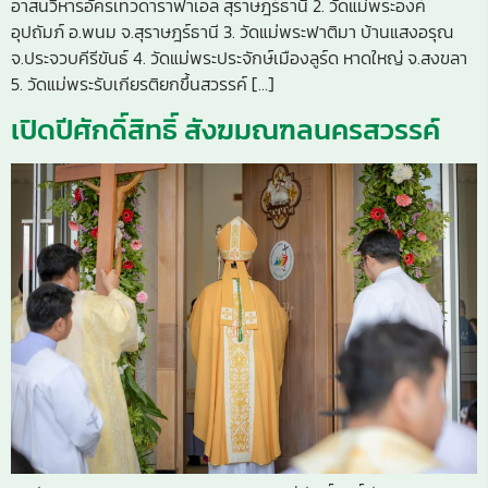
อาสนวิหารอัครเทวดาราฟาเอล สุราษฎร์ธานี 2. วัดแม่พระองค์
อุปถัมภ์ อ.พนม จ.สุราษฎร์ธานี 3. วัดแม่พระฟาติมา บ้านแสงอรุณ
จ.ประจวบคีรีขันธ์ 4. วัดแม่พระประจักษ์เมืองลูร์ด หาดใหญ่ จ.สงขลา
5. วัดแม่พระรับเกียรติยกขึ้นสวรรค์ […]
เปิดปีศักดิ์สิทธิ์ สังฆมณฑลนครสวรรค์