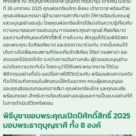
ศักดิ์สิทธิ์ ณ วัดบุญราศีนิโคลาส บุญเกิด กฤษบำรุง เขาใหญ่ เมื่อวัน
ที่ 26 มกราคม 2025 คุณพ่อเกรียงไกร ยิ่งยง เจ้าอาวาส พร้อมด้วย
คุณธงชัยและภรรยา ผู้อำนวยการสภาภิบาลวัด ให้การต้อนรับคณะผู้
แสวงบุญอย่างอบอุ่น โดยคุณพ่อเกรียงไกรได้แบ่งปันความรู้เกี่ยวกับ
ความหมายของการแสวงบุญ การขอพระคุณการุณย์ ศีลอภัยบาป
และความสำคัญของปีศักดิ์สิทธิ์ ภายในงาน สัตบุรุษได้ร่วมพิธีมิสซา
ขอบพระคุณ รับศีลอภัยบาป และสวดภาวนาร่วมกัน จากนั้นคณะได้
เดินทางไปเยี่ยมชมสถานที่ท่องเที่ยวใกล้เคียง ได้แก่ ทอสคาน่า และ
สวนดอกไม้ฮอกไกโด ระหว่างการเดินทางกลับ ผู้ร่วมแสวงบุญต่าง
แบ่งปันความประทับใจ โดยระบุว่าได้รับพระพรมากมาย ได้ร่วม
พิธีกรรมอย่างตั้งใจ และมีโอกาสใช้ชีวิตร่วมกัน พร้อมแสดงความหวัง
ที่จะได้ร่วมกิจกรรมในลักษณะนี้อีกในอนาคต คณะผู้แสวงบุญขอ
ขอบคุณสังฆมณฑลนครราชสีมา คุณพ่อเกรียงไกร และคุณธงชัย
พร้อมภรรยา สำหรับการต้อนรับอย่างอบอุ่นและการเป็นแบบอย่างที่ดี
ในการดำเนินชีวิตคริสตชน
พิธีบูชาขอบพระคุณเปิดปีศักดิ์สิทธิ์ 2025
มอบพระธาตุบุญราศี ทั้ง 8 องค์