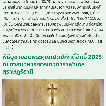
รอดพ้นของเรา (เทียบ ยน 10:7,9) และพระศาสนจักรมีพันธกิจต้อง
ประกาศในทุกหนแห่ง และแก่ทุกคนเสมอว่า พระเยซูเจ้าทรงเป็นองค์
“ความหวังของเรา” (1 ทธ 1:1) (เทียบ Spes non confundit, 1) ซึ่งจะ
เป็นการนำทางเราก้าวสู่การเฉลิมฉลองครั้งสำคัญ คือในปี 2033 จะ
เป็นปีแห่งการเฉลิมฉลองครบรอบสองพันปีแห่งการไถ่บาป ซึ่งสำเร็จ
สมบูรณ์ด้วยพระมหาทรมาน การสิ้นพระชนม์ และการกลับคืนชีพของ
พระเยซูคริสตเจ้า เพื่อเป็นโอกาสให้คริสตชนมุ่งหน้าก้าวเดินไปอย่าง
มั่นคงด้วยความเชื่อ กระตือรือร้น และมั่นคงในความหวัง (เทียบ 1 ธส
1:3) […]
พิธีบูชาขอบพระคุณเปิดปีศักดิ์สิทธิ์ 2025
ณ อาสนวิหารอัครเทวดาราฟาเอล
สุราษฎร์ธานี