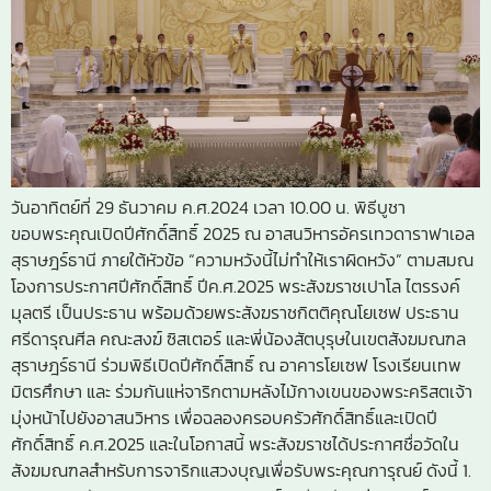
วันอาทิตย์ที่ 29 ธันวาคม ค.ศ.2024 เวลา 10.00 น. พิธีบูชา
ขอบพระคุณเปิดปีศักดิ์สิทธิ์ 2025 ณ อาสนวิหารอัครเทวดาราฟาเอล
สุราษฎร์ธานี ภายใต้หัวข้อ “ความหวังนี้ไม่ทำให้เราผิดหวัง” ตามสมณ
โองการประกาศปีศักดิ์สิทธิ์ ปีค.ศ.2025 พระสังฆราชเปาโล ไตรรงค์
มุลตรี เป็นประธาน พร้อมด้วยพระสังฆราชกิตติคุณโยเซฟ ประธาน
ศรีดารุณศีล คณะสงฆ์ ซิสเตอร์ และพี่น้องสัตบุรุษในเขตสังฆมณฑล
สุราษฎร์ธานี ร่วมพิธีเปิดปีศักดิ์สิทธิ์ ณ อาคารโยเซฟ โรงเรียนเทพ
มิตรศึกษา และ ร่วมกันแห่จาริกตามหลังไม้กางเขนของพระคริสตเจ้า
มุ่งหน้าไปยังอาสนวิหาร เพื่อฉลองครอบครัวศักดิ์สิทธิ์และเปิดปี
ศักดิ์สิทธิ์ ค.ศ.2025 และในโอกาสนี้ พระสังฆราชได้ประกาศชื่อวัดใน
สังฆมณฑลสำหรับการจาริกแสวงบุญเพื่อรับพระคุณการุณย์ ดังนี้ 1.