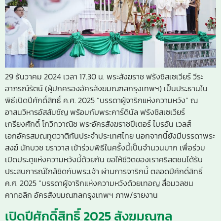
29 ธันวาคม 2024 เวลา 17.30 น. พระสังฆราช ฟรังซิสเซเวียร์ วีระ
อาภรณ์รัตน์ (ผู้ปกครองอัครสังฆมณฑลกรุงเทพฯ) เป็นประธานใน
พิธีเปิดปีศักดิ์สิทธิ์ ค.ศ. 2025 “บรรดาผู้จาริกแห่งความหวัง” ณ
อาสนวิหารอัสสัมชัญ พร้อมกับพระคาร์ดินัล ฟรังซิสเซเวียร์
เกรียงศักดิ์ โกวิทวาณิช พระอัครสังฆราชปีเตอร์ ไบรอัน เวลส์
เอกอัครสมณทูตวาติกันประจำประเทศไทย นอกจากนี้ยังมีบรรดาพระ
สงฆ์ นักบวช ฆราวาส เข้าร่วมพิธีในครั้งนี้เป็นจำนวนมาก เพื่อร่วม
เปิดประตูแห่งความหวังนี้ด้วยกัน ขอให้ชีวิตของเราคริสตชนได้รับ
ประสบการณ์ใกล้ชิดกับพระเจ้า ผ่านการจาริกนี้ ตลอดปีศักดิ์สิทธิ์
ค.ศ. 2025 “บรรดาผู้จาริกแห่งความหวังด้วยเทอญ สื่อมวลชน
คาทอลิก อัครสังฆมณฑลกรุงเทพฯ ภาพ/รายงาน
เปิดปีศักดิ์สิทธิ์ 2025 สังฆมณฑล