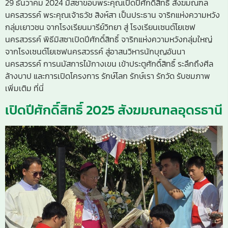
29 ธันวาคม 2024 มิสซาขอบพระคุณเปิดปีศักดิ์สิทธิ์ สังฆมณฑล
นครสวรรค์ พระคุณเจ้าธวัช สิงห์สา เป็นประธาน จาริกแห่งความหวัง
กลุ่มเยาวชน จากโรงเรียนมารีย์วิทยา สู่ โรงเรียนเซนต์โยเซฟ
นครสวรรค์ พิธีมิสซาเปิดปีศักดิ์สิทธิ์ จาริกแห่งความหวังกลุ่มใหญ่
จากโรงเซนต์โยเซฟนครสวรรค์ สู่อาสนวิหารนักบุญอันนา
นครสวรรค์ การนมัสการไม้กางเขน เข้าประตูศักดิ์สิทธิ์ ระลึกถึงศีล
ล้างบาป และการเปิดโครงการ รักษ์โลก รักษ์เรา รักวัด รับชมภาพ
เพิ่มเติม ที่นี่
เปิดปีศักดิ์สิทธิ์ 2025 สังฆมณฑลอุดรธานี