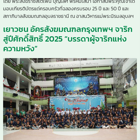
โดย พระสังฆราชสเตเฟน บุญเลิศ พรหมเสนา โอกาสนี้พระคุณเจ้าได้
มอบเกียรติบัตรแด่ครอบครัวที่ฉลองครบรอบ 25 ปี และ 50 ปี และ
สภาภิบาลสังฆมณฑลอุบลราชธานี ณ อาสนวิหารแม่พระนิรมลอุบลฯ
เยาวชน อัครสังฆมณฑลกรุงเทพฯ จาริก
สู่ปีศักดิ์สิทธิ์ 2025 “บรรดาผู้จาริกแห่ง
ความหวัง“