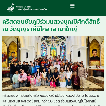
คริสตชนชัยภูมิร่วมแสวงบุญปีศักดิ์สิทธิ์
ณ วัดบุญราศีนิโคลาส เขาใหญ่
คริสตชนจากวัดแก้งคร้อ หนองหญ้าปล้อง หนองไม้งาม โนนสะอาด
และน้องเนย จังหวัดชัยภูมิ กว่า 50 ชีวิต ร่วมแสวงบุญในโอกาสปี