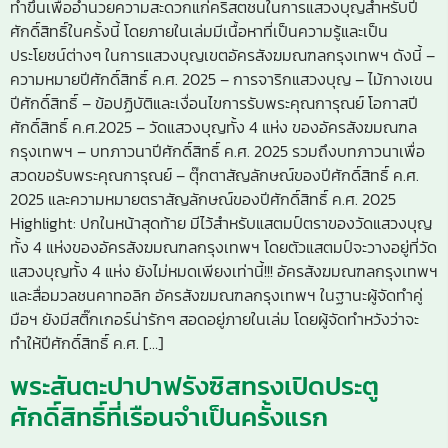
ทำขึ้นเพื่ออำนวยความสะดวกแก่คริสตชนในการแสวงบุญสำหรับปี
ศักดิ์สิทธิ์ในครั้งนี้ โดยภายในเล่มมีเนื้อหาที่เป็นความรู้และเป็น
ประโยชน์ต่างๆ ในการแสวงบุญเขตอัครสังฆมณฑลกรุงเทพฯ ดังนี้ –
ความหมายปีศักดิ์สิทธิ์ ค.ศ. 2025 – การจาริกแสวงบุญ – ไม้กางเขน
ปีศักดิ์สิทธิ์ – ข้อปฏิบัติและเงื่อนไขการรับพระคุณการุณย์ โอกาสปี
ศักดิ์สิทธิ์ ค.ศ.2025 – วัดแสวงบุญทั้ง 4 แห่ง ของอัครสังฆมณฑล
กรุงเทพฯ – บทภาวนาปีศักดิ์สิทธิ์ ค.ศ. 2025 รวมถึงบทภาวนาเพื่อ
สวดขอรับพระคุณการุณย์ – ตุ๊กตาสัญลักษณ์ของปีศักดิ์สิทธิ์ ค.ศ.
2025 และความหมายตราสัญลักษณ์ของปีศักดิ์สิทธิ์ ค.ศ. 2025
Highlight: ปกในหน้าสุดท้าย มีไว้สำหรับแสตมป์ตราของวัดแสวงบุญ
ทั้ง 4 แห่งของอัครสังฆมณฑลกรุงเทพฯ โดยตัวแสตมป์จะวางอยู่ที่วัด
แสวงบุญทั้ง 4 แห่ง ยังไม่หมดเพียงเท่านี้!!! อัครสังฆมณฑลกรุงเทพฯ
และสื่อมวลชนคาทอลิก อัครสังฆมณฑลกรุงเทพฯ ในฐานะผู้จัดทำคู่
มือฯ ยังมีสติ๊กเกอร์น่ารักๆ สอดอยู่ภายในเล่ม โดยผู้จัดทำหวังว่าจะ
ทำให้ปีศักดิ์สิทธิ์ ค.ศ. […]
พระสันตะปาปาฟรังซิสทรงเปิดประตู
ศักดิ์สิทธิ์ที่เรือนจำเป็นครั้งแรก