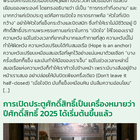
พระองค์ทรงไตร่ตรองถึงเหตุผลทางประวัติศาสตร์ของการเสด็จ
เยือนของพระองค์ โดยทรงอธิบายว่า นี่เป็น “การกระทำที่งดงาม” และ
มากกว่าแค่เปิดประตู แต่คือการเปิดใจ ภราดรภาพคือ “หัวใจที่เปิด
กว้าง” อย่าให้หัวใจที่แข็งกระด้างและปิดสนิท ซึ่งทำให้เราไม่มีชีวิตอยู่ ปี
ศักดิ์สิทธิ์ประทานพระหรรษทานแก่เราในการ “เปิดใจ” ให้ใจของเรามี
ความหวัง แม้ในช่วงเวลาที่ยากลำบากและท้าทายที่สุด ความหวังนี้ไม่
ทำให้ผิดหวัง ความหวังเปรียบได้กับสมอเรือ (Hope is an anchor)
ความหวังเปรียบเหมือนสมอเรือที่ผูกไว้อย่างแน่นหนาด้วยเชือก “บาง
ครั้งเชือกก็แข็ง และมันทำให้มือของเราเจ็บ” แม้ในช่วงเวลาเหล่านี้
สมอเรือแห่งความหวังก็ทำให้เราก้าวไปข้างหน้า เพราะมีบางสิ่งอยู่ข้าง
หน้าเราเสมอ อย่าปล่อยให้มันปิดเพียงครึ่งเดียว (Don’t leave it
half-closed) “เมื่อใจปิด มันก็แข็งเหมือนหิน มันลืมความอ่อนโยน”
[…]
การเปิดประตูศักดิ์สิทธิ์เป็นเครื่องหมายว่า
ปีศักดิ์สิทธิ์ 2025 ได้เริ่มต้นขึ้นแล้ว