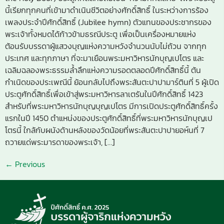
นี้เรียกทุกคนที่เข้ามาดำเนินชีวิตอย่างศักดิ์สิทธิ์ ในระหว่างการร้อง
เพลงประจำปีศักดิ์สิทธิ์ (Jubilee hymn) ตัวแทนของประชากรของ
พระเจ้าทั้งหมดได้ก้าวข้ามธรณีประตู เพื่อเป็นเครื่องหมายแห่ง
ต้อนรับบรรดาผู้แสวงบุญแห่งความหวังจำนวนนับไม่ถ้วน จากทุก
ประเทศ และทุกภาษา ที่จะมาเยือนพระมหาวิหารนักบุญเปโตร และ
เฉลิมฉลองพระธรรมล้ำลึกแห่งความรอดตลอดปีศักดิ์สิทธิ์นี้ ต้น
กำเนิดของประเพณีนี้ ย้อนกลับไปถึงพระสันตะปาปามาร์ตินที่ 5 ผู้เปิด
ประตูศักดิ์สิทธิ์เพื่อเข้าสู่พระมหาวิหารลาเตรันในปีศักดิ์สิทธิ์ 1423
สำหรับที่พระมหาวิหารนักบุญบุญเปโตร มีการเปิดประตูศักดิ์สิทธิ์ครั้ง
แรกในปี 1450 ตำแหน่งของประตูศักดิ์สิทธิ์ที่พระมหาวิหารนักบุญเป
โตรนี้ ใกล้กับผนังด้านหลังของวัดน้อยที่พระสันตะปาปายอห์นที่ 7
ถวายแด่พระมารดาของพระเจ้า, […]
←
Previous