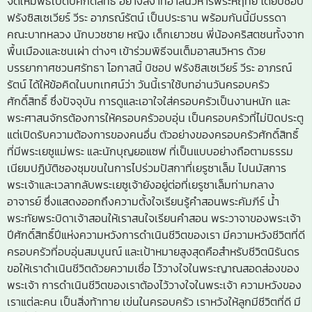
จัดให้มีพิธีเปิดปีศักดิ์สิทธิ์ อย่างสง่าที่อาสนวิหารพระหฤทัย โดยบิชอป
ฟรังซิสเซเวียร์ วีระ อาภรณ์รัตน์ เป็นประธาน พร้อมกันนี้มีบรรดา
คณะบาทหลวง นักบวชชาย หญิง เด็กเยาวชน พี่น้องคริสตชนทั้งจาก
พื้นเมืองและชนเผ่า ต่างๆ เข้าร่วมพิธีจนเต็มอาสนวิหาร ด้วย
บรรยากาศชวนศรัทธา โอกาสนี้ บิชอป ฟรังซิสเซเวียร์ วีระ อาภรณ์
รัตน์ ได้ให้ข้อคิดในบทเทศน์ว่า วันนี้เราใช้บทอ่านวันครอบครัว
ศักดิ์สิทธิ์ ซึ่งปัจจุบัน การดูและเอาใจใส่ครอบครัวเป็นงานหนัก และ
พระศาสนจักรต้องการให้ครอบครัวอบอุ่น เป็นครอบครัวที่ไม่ปิดประตู
แต่เปิดรับความต้องการของคนอื่น ตัวอย่างของครอบครัวศักดิ์สิทธิ์
ที่มีพระเยซูแม่พระ และนักบุญยอแซฟ ที่เป็นแบบอย่างถือตามธรรม
เนียมปฎิบัติชองชุมขนในการไปร่วมปัสกาที่เยรูซาเล็ม ไปนมัสการ
พระเจ้าและเวลากลับพระเยซูเจ้ายังอยู่ต่อที่เยรูซาเล็มท่ามกลาง
อาจารย์ ซึ่งแสดงออกถึงความตั้งใจเรียนรู้คำสอนพระคัมภีร์ น้ำ
พระทัยพระบิดาเจ้าสอนให้เราสนใจเรียนคำสอน พระวาจาของพระเจ้า
ปีศักดิ์สิทธิ์ปีแห่งความหวังการดำเนินชีวิตของเรา มีความหวังชีวิตที่ดี
ครอบครัวที่อบอุ่นสมบูนณ์ และเป้าหมายสูงสุดคือสำหรับชีวิตนิรันดร
ขอให้เราดำเนินชีวิตด้วยความเชื่อ ไว้วางใจในพระญาณสอดส่องของ
พระเจ้า การดำเนินชีวิตของเราต้องไว้วางใจในพระเจ้า ความหวังของ
เราแต่ละคน เป็นสิ่งท้าทาย เข่นในครอบครัว เราหวังให้ลูกมีชีวิตที่ดี มี